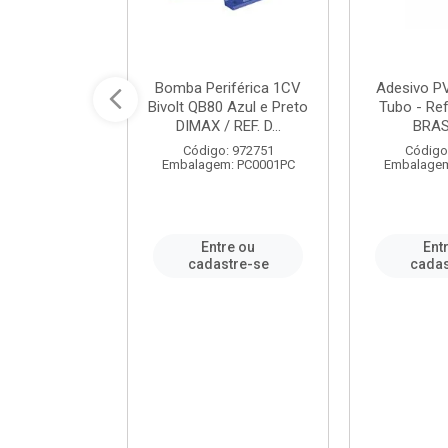
ável em PVC
Bomba Periférica 1CV
Adesivo P
ORTLEV / REF.
Bivolt QB80 Azul e Preto
Tubo - Ref
10129
DIMAX / REF. D...
BRA
: 995336
Código: 972751
Código
m: PC0001PC
Embalagem: PC0001PC
Embalagem
re ou
Entre ou
Ent
stre-se
cadastre-se
cadas