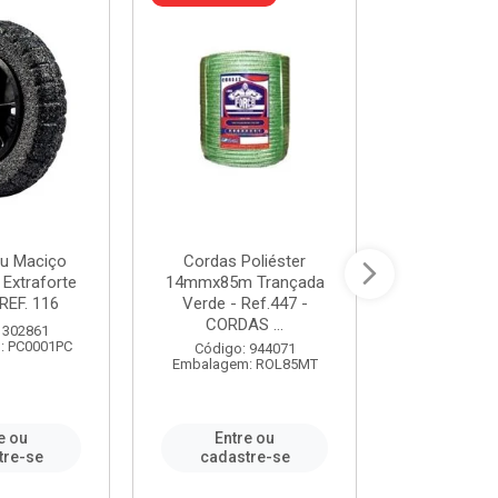
u Maciço
Cordas Poliéster
Furadeira de
 Extraforte
14mmx85m Trançada
Polegadas 
REF. 116
Verde - Ref.447 -
Velocidad
CORDAS ...
 302861
Código:
: PC0001PC
Embalagem:
Código: 944071
Embalagem: ROL85MT
e ou
Entre ou
Entr
tre-se
cadastre-se
cadast