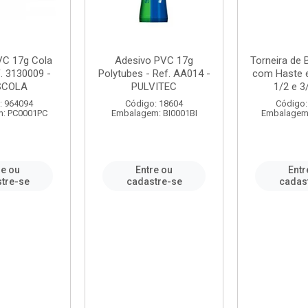
VC 17g Cola
Adesivo PVC 17g
Torneira de
. 3130009 -
Polytubes - Ref. AA014 -
com Haste 
SCOLA
PULVITEC
1/2 e 3/
: 964094
Código: 18604
Código:
: PC0001PC
Embalagem: BI0001BI
Embalagem
re ou
Entre ou
Entr
tre-se
cadastre-se
cadas