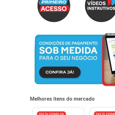
Melhores itens do mercado
ELHA
PASTA VERMELHA
PASTA VERM