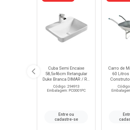
 Nivela Piso
Cuba Semi Encaixe
Carro de M
0 Peças Eco
58,5x46cm Retangular
60 Litro
TAG / REF...
Duke Branca DIMAR / R...
Construtor
: 982306
Código: 294913
Código
m: PT0050PC
Embalagem: PC0001PC
Embalagem
re ou
Entre ou
Ent
stre-se
cadastre-se
cadas