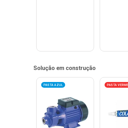
Solução em construção
ELHA
PASTA AZUL
PASTA VERM