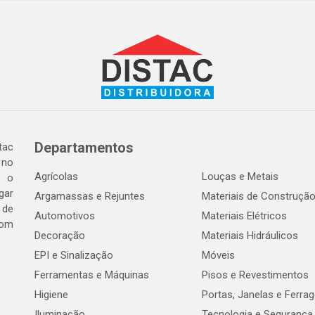
Departamentos
tac
 no
Agrícolas
Louças e Metais
o o
gar
Argamassas e Rejuntes
Materiais de Construçã
 de
Automotivos
Materiais Elétricos
com
Decoração
Materiais Hidráulicos
EPI e Sinalização
Móveis
Ferramentas e Máquinas
Pisos e Revestimentos
Higiene
Portas, Janelas e Ferra
Iluminação
Tecnologia e Segurança