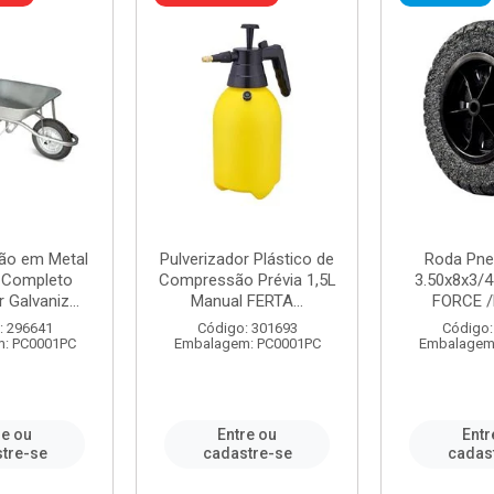
ão em Metal
Pulverizador Plástico de
Roda Pne
s Completo
Compressão Prévia 1,5L
3.50x8x3/4
 Galvaniz...
Manual FERTA...
FORCE /
: 296641
Código: 301693
Código:
: PC0001PC
Embalagem: PC0001PC
Embalagem
re ou
Entre ou
Entr
tre-se
cadastre-se
cadas