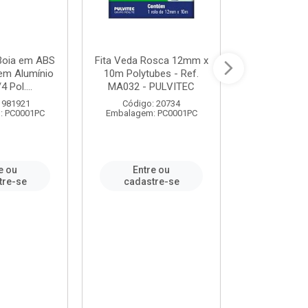
 Boia em ABS
Fita Veda Rosca 12mm x
Tê Soldável
em Alumínio
10m Polytubes - Ref.
Ref.222002
4 Pol....
MA032 - PULVITEC
 981921
Código: 20734
Código:
: PC0001PC
Embalagem: PC0001PC
Embalagem:
e ou
Entre ou
Entr
tre-se
cadastre-se
cadast