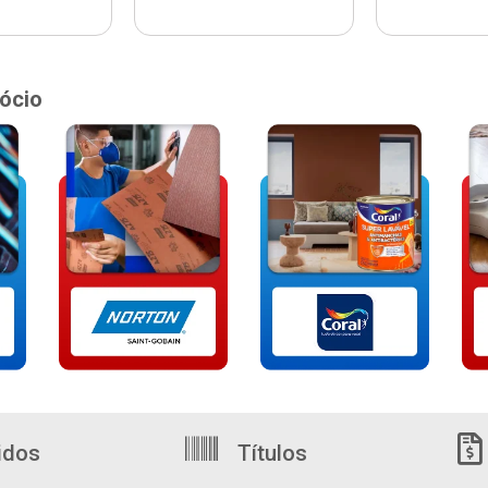
ócio
idos
Títulos