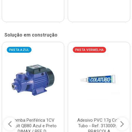
Solução em construção
PASTA AZUL
PASTA VERMELHA
Bomba Periférica 1CV
Adesivo PVC 17g Cola
Bivolt QB80 Azul e Preto
Tubo - Ref. 3130009 -
DIMAX / REF. D...
BRASCOLA