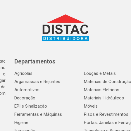
Departamentos
tac
 no
Agrícolas
Louças e Metais
o o
gar
Argamassas e Rejuntes
Materiais de Construçã
 de
Automotivos
Materiais Elétricos
com
Decoração
Materiais Hidráulicos
EPI e Sinalização
Móveis
Ferramentas e Máquinas
Pisos e Revestimentos
Higiene
Portas, Janelas e Ferra
Iluminação
Tecnologia e Segurança