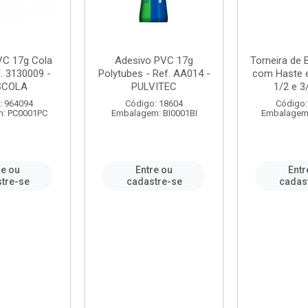
VC 17g Cola
Adesivo PVC 17g
Torneira de
. 3130009 -
Polytubes - Ref. AA014 -
com Haste 
SCOLA
PULVITEC
1/2 e 3/
: 964094
Código: 18604
Código:
: PC0001PC
Embalagem: BI0001BI
Embalagem
re ou
Entre ou
Entr
tre-se
cadastre-se
cadas