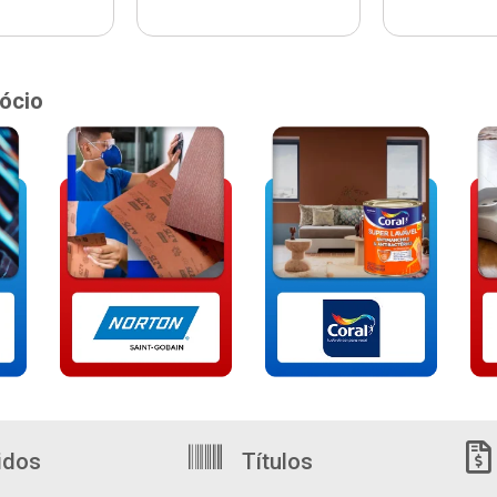
ócio
idos
Títulos