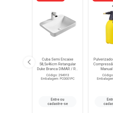
 Rede Aço
Cuba Semi Encaixe
Pulverizado
0 Zincado 12
58,5x46cm Retangular
Compressão
f.91610 - ...
Duke Branca DIMAR / R...
Manual 
o: 18790
Código: 294913
Código
m: SC0012PA
Embalagem: PC0001PC
Embalagem
re ou
Entre ou
Ent
stre-se
cadastre-se
cadas