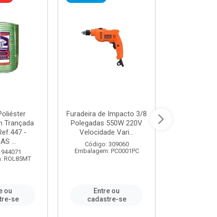
oliéster
Furadeira de Impacto 3/8
Tomada em B
 Trançada
Polegadas 550W 220V
2P+T 20A Ne
Ref.447 -
Velocidade Vari...
/ REF. 
S ...
Código: 309060
Código:
Embalagem: PC0001PC
Embalagem:
 944071
: ROL85MT
e ou
Entre ou
Entr
tre-se
cadastre-se
cadast