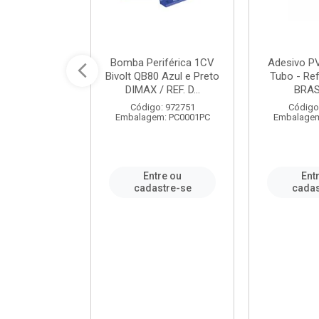
ável em PVC
Bomba Periférica 1CV
Adesivo P
ORTLEV / REF.
Bivolt QB80 Azul e Preto
Tubo - Ref
10129
DIMAX / REF. D...
BRA
: 995336
Código: 972751
Código
m: PC0001PC
Embalagem: PC0001PC
Embalagem
re ou
Entre ou
Ent
stre-se
cadastre-se
cadas