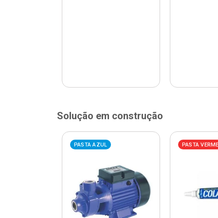
Solução em construção
ELHA
PASTA AZUL
PASTA VERM