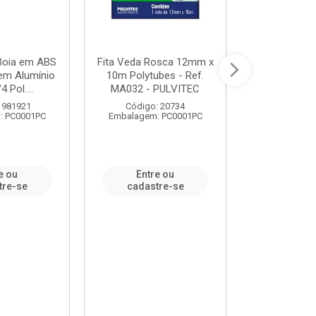
 Boia em ABS
Fita Veda Rosca 12mm x
Tê Soldável
em Alumínio
10m Polytubes - Ref.
Ref.222002
4 Pol....
MA032 - PULVITEC
 981921
Código: 20734
Código:
: PC0001PC
Embalagem: PC0001PC
Embalagem:
e ou
Entre ou
Entr
tre-se
cadastre-se
cadast