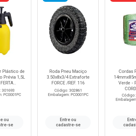
r Plástico de
Roda Pneu Maciço
Cordas P
 Prévia 1,5L
3.50x8x3/4 Extraforte
14mmx85m
FERTA...
FORCE /REF. 116
Verde - 
CORDA
: 301693
Código: 302861
: PC0001PC
Embalagem: PC0001PC
Código:
Embalagem
re ou
Entre ou
Entr
tre-se
cadastre-se
cadas