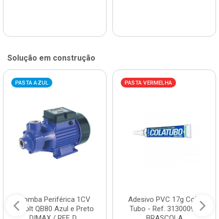
Solução em construção
PASTA AZUL
PASTA VERMELHA
Bomba Periférica 1CV
Adesivo PVC 17g Cola
Bivolt QB80 Azul e Preto
Tubo - Ref. 3130009 -
DIMAX / REF. D...
BRASCOLA