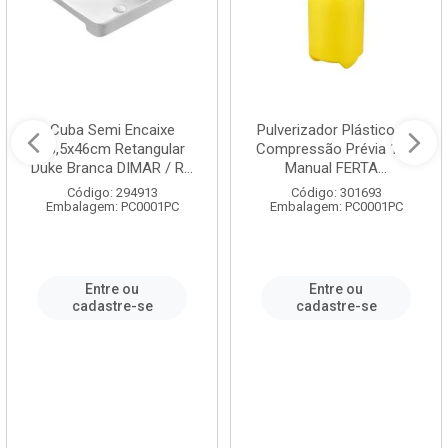
Cuba Semi Encaixe
Pulverizador Plástico de
58,5x46cm Retangular
Compressão Prévia 1,5L
Duke Branca DIMAR / R...
Manual FERTA...
Código: 294913
Código: 301693
Embalagem: PC0001PC
Embalagem: PC0001PC
Entre ou
Entre ou
cadastre-se
cadastre-se