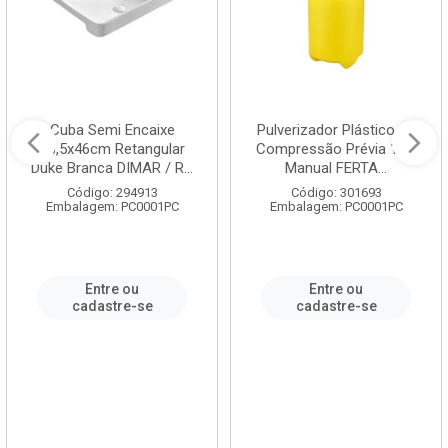
Cuba Semi Encaixe
Pulverizador Plástico de
58,5x46cm Retangular
Compressão Prévia 1,5L
Duke Branca DIMAR / R...
Manual FERTA...
Código: 294913
Código: 301693
Embalagem: PC0001PC
Embalagem: PC0001PC
Entre ou
Entre ou
cadastre-se
cadastre-se