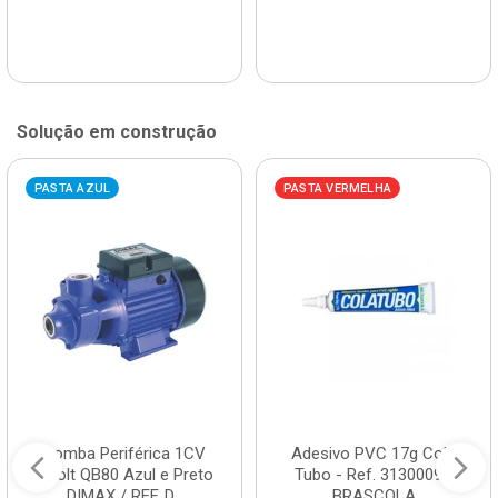
Solução em construção
PASTA AZUL
PASTA VERMELHA
Bomba Periférica 1CV
Adesivo PVC 17g Cola
Bivolt QB80 Azul e Preto
Tubo - Ref. 3130009 -
DIMAX / REF. D...
BRASCOLA