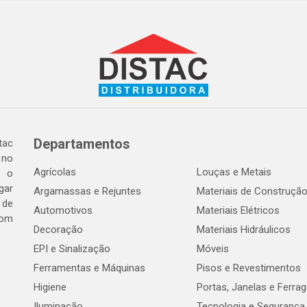
Departamentos
tac
 no
Agrícolas
Louças e Metais
o o
gar
Argamassas e Rejuntes
Materiais de Construçã
 de
Automotivos
Materiais Elétricos
com
Decoração
Materiais Hidráulicos
EPI e Sinalização
Móveis
Ferramentas e Máquinas
Pisos e Revestimentos
Higiene
Portas, Janelas e Ferra
Iluminação
Tecnologia e Segurança