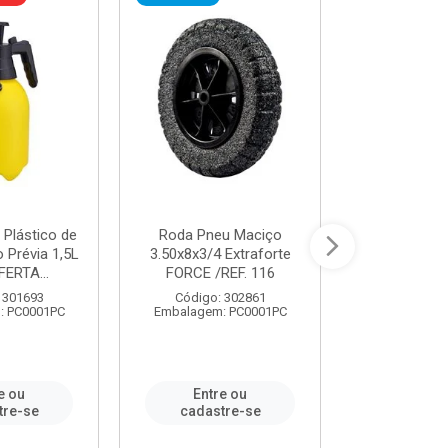
 Plástico de
Roda Pneu Maciço
Cordas P
Prévia 1,5L
3.50x8x3/4 Extraforte
14mmx85m 
FERTA...
FORCE /REF. 116
Verde - R
CORDA
 301693
Código: 302861
: PC0001PC
Embalagem: PC0001PC
Código:
Embalagem
e ou
Entre ou
Entr
tre-se
cadastre-se
cadast