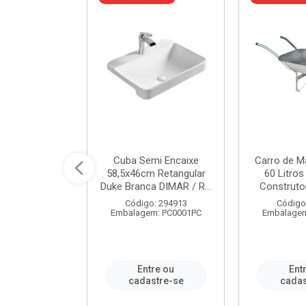
a de Aço Tipo
Cuba Semi Encaixe
Carro de M
/4 Polegada
58,5x46cm Retangular
60 Litro
- Ref.9...
Duke Branca DIMAR / R...
Construtor
o: 25600
Código: 294913
Código
m: PC0001PC
Embalagem: PC0001PC
Embalagem
re ou
Entre ou
Ent
stre-se
cadastre-se
cadas