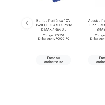
ável em PVC
Bomba Periférica 1CV
Adesivo P
ORTLEV / REF.
Bivolt QB80 Azul e Preto
Tubo - Ref
10129
DIMAX / REF. D...
BRA
: 995336
Código: 972751
Código
m: PC0001PC
Embalagem: PC0001PC
Embalagem
re ou
Entre ou
Ent
stre-se
cadastre-se
cadas