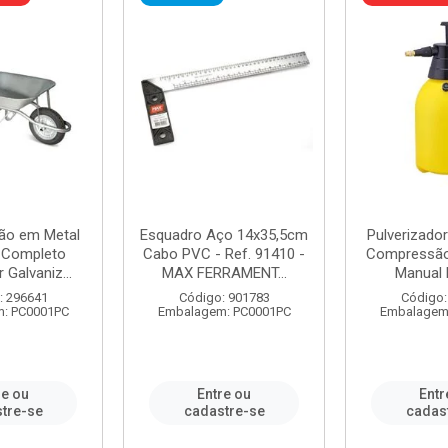
ão em Metal
Esquadro Aço 14x35,5cm
Pulverizador
s Completo
Cabo PVC - Ref. 91410 -
Compressão 
 Galvaniz...
MAX FERRAMENT...
Manual 
: 296641
Código: 901783
Código:
: PC0001PC
Embalagem: PC0001PC
Embalagem
re ou
Entre ou
Entr
tre-se
cadastre-se
cadas