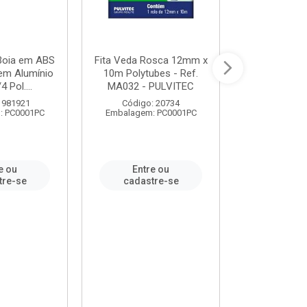
 Boia em ABS
Fita Veda Rosca 12mm x
Tê Soldável
em Alumínio
10m Polytubes - Ref.
Ref.222002
4 Pol....
MA032 - PULVITEC
 981921
Código: 20734
Código:
: PC0001PC
Embalagem: PC0001PC
Embalagem:
e ou
Entre ou
Entr
tre-se
cadastre-se
cadast