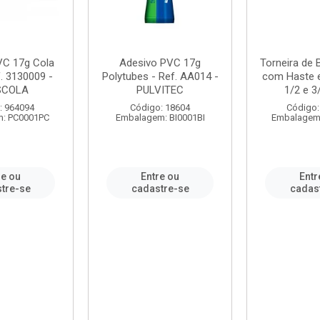
VC 17g Cola
Adesivo PVC 17g
Torneira de
. 3130009 -
Polytubes - Ref. AA014 -
com Haste 
SCOLA
PULVITEC
1/2 e 3/
: 964094
Código: 18604
Código:
: PC0001PC
Embalagem: BI0001BI
Embalagem
re ou
Entre ou
Entr
tre-se
cadastre-se
cadas