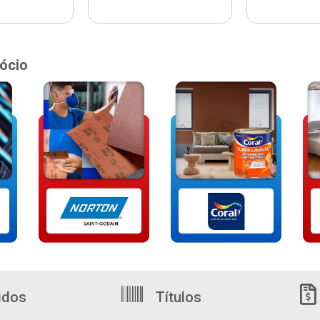
ócio
idos
Títulos