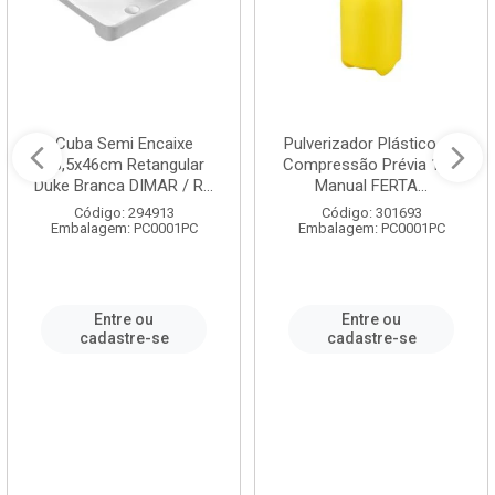
Cuba Semi Encaixe
Pulverizador Plástico de
58,5x46cm Retangular
Compressão Prévia 1,5L
Duke Branca DIMAR / R...
Manual FERTA...
Código: 294913
Código: 301693
Embalagem: PC0001PC
Embalagem: PC0001PC
Entre ou
Entre ou
cadastre-se
cadastre-se