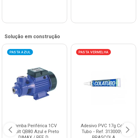
Solução em construção
PASTA AZUL
PASTA VERMELHA
Bomba Periférica 1CV
Adesivo PVC 17g Cola
Bivolt QB80 Azul e Preto
Tubo - Ref. 3130009 -
DIMAX / REF. D...
BRASCOLA