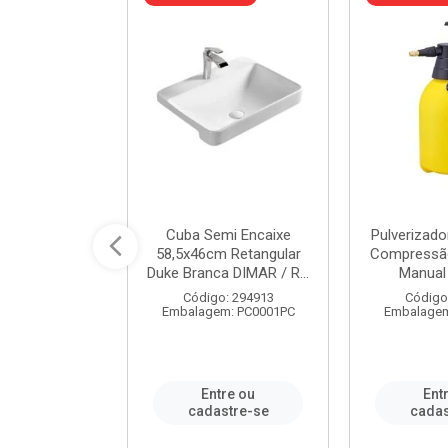
 Rede Aço
Cuba Semi Encaixe
Pulverizado
0 Zincado 12
58,5x46cm Retangular
Compressão
f.91610 - ...
Duke Branca DIMAR / R...
Manual 
o: 18790
Código: 294913
Código
m: SC0012PA
Embalagem: PC0001PC
Embalagem
re ou
Entre ou
Ent
stre-se
cadastre-se
cadas