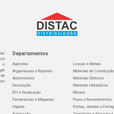
Departamentos
tac
 no
Agrícolas
Louças e Metais
o o
gar
Argamassas e Rejuntes
Materiais de Construçã
 de
Automotivos
Materiais Elétricos
com
Decoração
Materiais Hidráulicos
EPI e Sinalização
Móveis
Ferramentas e Máquinas
Pisos e Revestimentos
Higiene
Portas, Janelas e Ferra
Iluminação
Tecnologia e Segurança