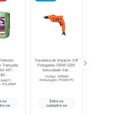
oliéster
Furadeira de Impacto 3/8
Tomada em B
 Trançada
Polegadas 550W 220V
2P+T 20A Ne
Ref.447 -
Velocidade Vari...
/ REF. 
S ...
Código: 309060
Código:
Embalagem: PC0001PC
Embalagem:
 944071
: ROL85MT
e ou
Entre ou
Entr
tre-se
cadastre-se
cadast