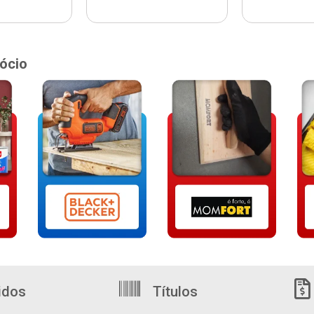
ócio
idos
Títulos