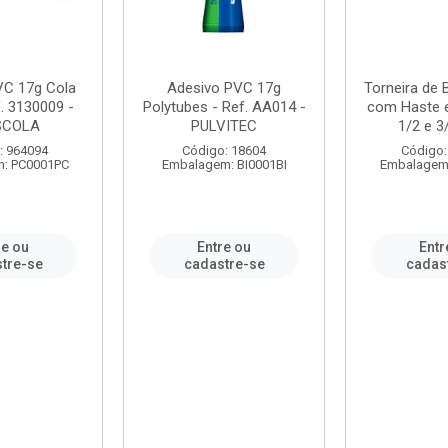
VC 17g Cola
Adesivo PVC 17g
Torneira de
. 3130009 -
Polytubes - Ref. AA014 -
com Haste 
SCOLA
PULVITEC
1/2 e 3/
: 964094
Código: 18604
Código:
: PC0001PC
Embalagem: BI0001BI
Embalagem
re ou
Entre ou
Entr
tre-se
cadastre-se
cadas