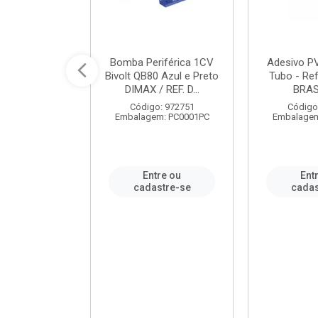
ável em PVC
Bomba Periférica 1CV
Adesivo P
ORTLEV / REF.
Bivolt QB80 Azul e Preto
Tubo - Ref
10129
DIMAX / REF. D...
BRA
: 995336
Código: 972751
Código
m: PC0001PC
Embalagem: PC0001PC
Embalagem
re ou
Entre ou
Ent
stre-se
cadastre-se
cadas