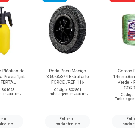
r Plástico de
Roda Pneu Maciço
Cordas P
 Prévia 1,5L
3.50x8x3/4 Extraforte
14mmx85m
FERTA...
FORCE /REF. 116
Verde - 
CORDA
: 301693
Código: 302861
: PC0001PC
Embalagem: PC0001PC
Código:
Embalagem
re ou
Entre ou
Entr
tre-se
cadastre-se
cadas