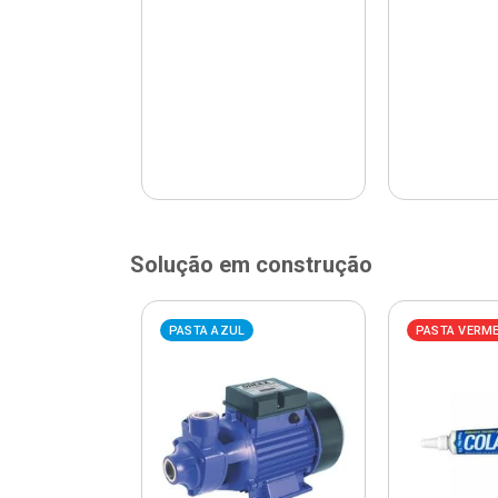
Solução em construção
ELHA
PASTA AZUL
PASTA VERM