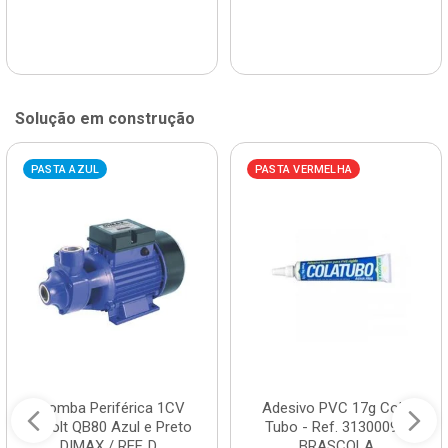
Solução em construção
PASTA AZUL
PASTA VERMELHA
Bomba Periférica 1CV
Adesivo PVC 17g Cola
Bivolt QB80 Azul e Preto
Tubo - Ref. 3130009 -
DIMAX / REF. D...
BRASCOLA