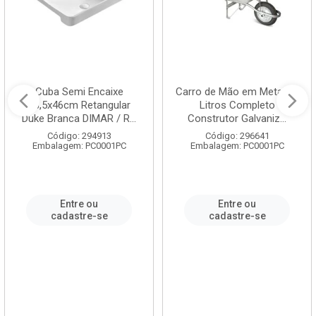
Cuba Semi Encaixe
Carro de Mão em Metal 60
58,5x46cm Retangular
Litros Completo
Duke Branca DIMAR / R...
Construtor Galvaniz...
Código: 294913
Código: 296641
Embalagem: PC0001PC
Embalagem: PC0001PC
Entre ou
Entre ou
cadastre-se
cadastre-se