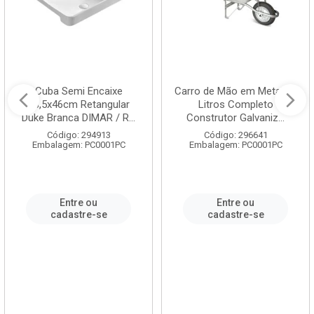
Cuba Semi Encaixe
Carro de Mão em Metal 60
58,5x46cm Retangular
Litros Completo
Duke Branca DIMAR / R...
Construtor Galvaniz...
Código: 294913
Código: 296641
Embalagem: PC0001PC
Embalagem: PC0001PC
Entre ou
Entre ou
cadastre-se
cadastre-se