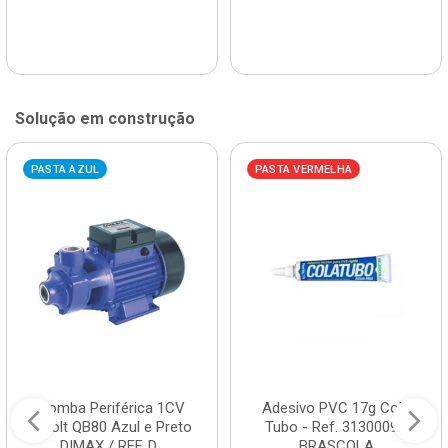
Solução em construção
PASTA AZUL
PASTA VERMELHA
Bomba Periférica 1CV
Adesivo PVC 17g Cola
Bivolt QB80 Azul e Preto
Tubo - Ref. 3130009 -
DIMAX / REF. D...
BRASCOLA