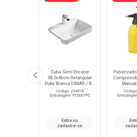
 Rede Aço
Cuba Semi Encaixe
Pulverizado
0 Zincado 12
58,5x46cm Retangular
Compressão
f.91610 - ...
Duke Branca DIMAR / R...
Manual 
o: 18790
Código: 294913
Código
m: SC0012PA
Embalagem: PC0001PC
Embalagem
re ou
Entre ou
Ent
stre-se
cadastre-se
cadas