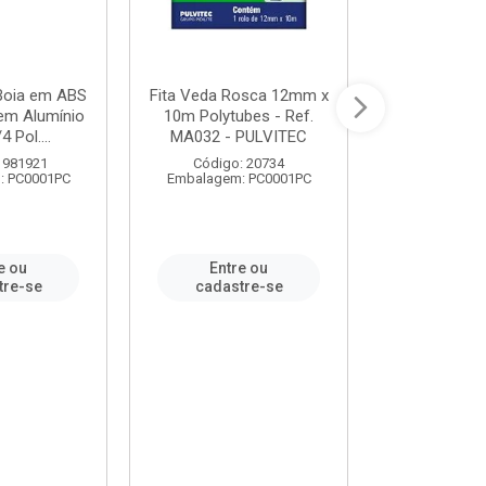
 Boia em ABS
Fita Veda Rosca 12mm x
Tê Soldável
em Alumínio
10m Polytubes - Ref.
Ref.222002
4 Pol....
MA032 - PULVITEC
 981921
Código: 20734
Código:
: PC0001PC
Embalagem: PC0001PC
Embalagem:
e ou
Entre ou
Entr
tre-se
cadastre-se
cadast