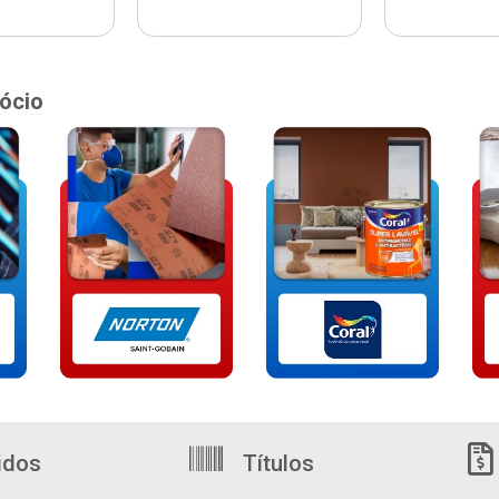
ócio
idos
Títulos