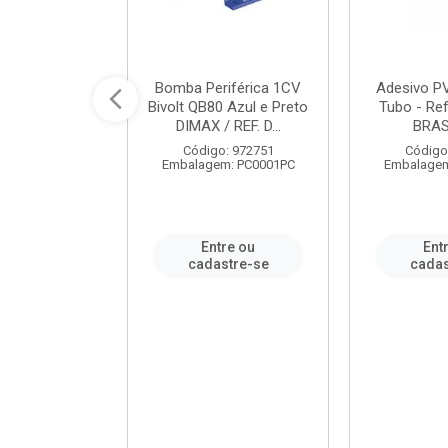
ável em PVC
Bomba Periférica 1CV
Adesivo P
ORTLEV / REF.
Bivolt QB80 Azul e Preto
Tubo - Ref
10129
DIMAX / REF. D...
BRA
: 995336
Código: 972751
Código
m: PC0001PC
Embalagem: PC0001PC
Embalagem
re ou
Entre ou
Ent
stre-se
cadastre-se
cadas