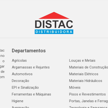
Departamentos
tac
 no
Agrícolas
Louças e Metais
o o
gar
Argamassas e Rejuntes
Materiais de Construçã
 de
Automotivos
Materiais Elétricos
com
Decoração
Materiais Hidráulicos
EPI e Sinalização
Móveis
Ferramentas e Máquinas
Pisos e Revestimentos
Higiene
Portas, Janelas e Ferra
Iluminação
Tecnologia e Segurança