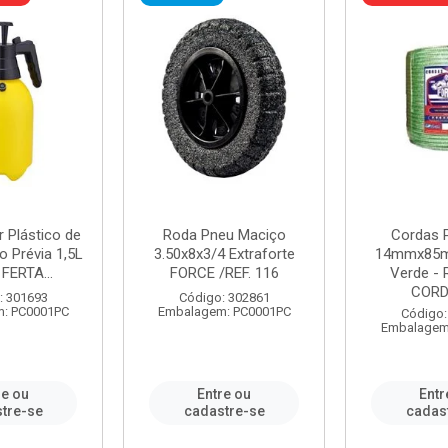
r Plástico de
Roda Pneu Maciço
Cordas P
 Prévia 1,5L
3.50x8x3/4 Extraforte
14mmx85m
FERTA...
FORCE /REF. 116
Verde - 
CORDA
: 301693
Código: 302861
: PC0001PC
Embalagem: PC0001PC
Código:
Embalagem
re ou
Entre ou
Entr
tre-se
cadastre-se
cadas