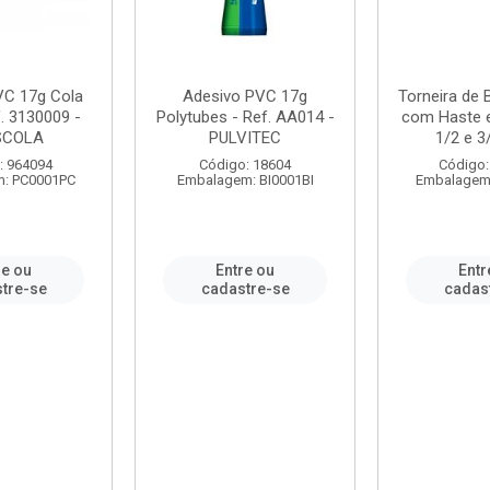
VC 17g Cola
Adesivo PVC 17g
Torneira de
. 3130009 -
Polytubes - Ref. AA014 -
com Haste 
SCOLA
PULVITEC
1/2 e 3/
: 964094
Código: 18604
Código:
: PC0001PC
Embalagem: BI0001BI
Embalagem
re ou
Entre ou
Entr
tre-se
cadastre-se
cadas