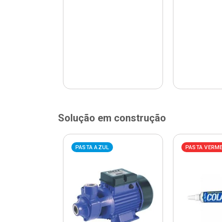
Solução em construção
ELHA
PASTA AZUL
PASTA VERM