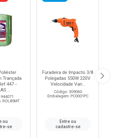
oliéster
Furadeira de Impacto 3/8
Tomada em B
 Trançada
Polegadas 550W 220V
2P+T 20A Ne
Ref.447 -
Velocidade Vari...
/ REF. 
S ...
Código: 309060
Código:
Embalagem: PC0001PC
Embalagem:
 944071
: ROL85MT
e ou
Entre ou
Entr
tre-se
cadastre-se
cadast