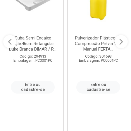
Cuba Semi Encaixe
Pulverizador Plástico de
58,5x46cm Retangular
Compressão Prévia 1,5L
Duke Branca DIMAR / R...
Manual FERTA...
Código: 294913
Código: 301693
Embalagem: PC0001PC
Embalagem: PC0001PC
Entre ou
Entre ou
cadastre-se
cadastre-se