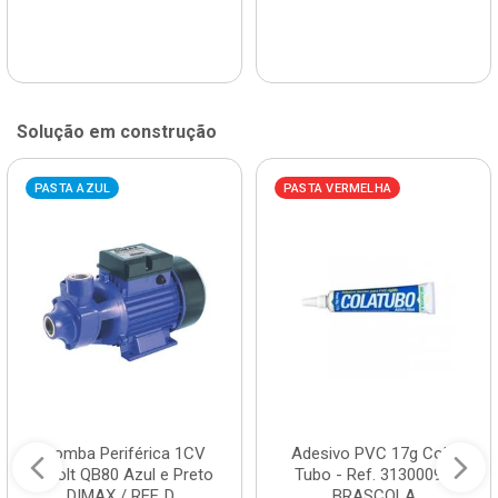
Solução em construção
PASTA AZUL
PASTA VERMELHA
Bomba Periférica 1CV
Adesivo PVC 17g Cola
Bivolt QB80 Azul e Preto
Tubo - Ref. 3130009 -
DIMAX / REF. D...
BRASCOLA