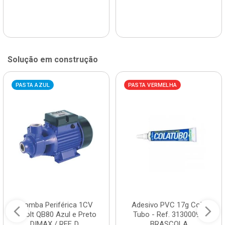
Solução em construção
PASTA AZUL
PASTA VERMELHA
Bomba Periférica 1CV
Adesivo PVC 17g Cola
Bivolt QB80 Azul e Preto
Tubo - Ref. 3130009 -
DIMAX / REF. D...
BRASCOLA