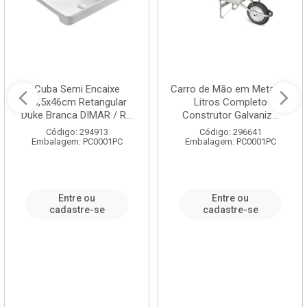
Cuba Semi Encaixe
Carro de Mão em Metal 60
58,5x46cm Retangular
Litros Completo
Duke Branca DIMAR / R...
Construtor Galvaniz...
Código: 294913
Código: 296641
Embalagem: PC0001PC
Embalagem: PC0001PC
Entre ou
Entre ou
cadastre-se
cadastre-se