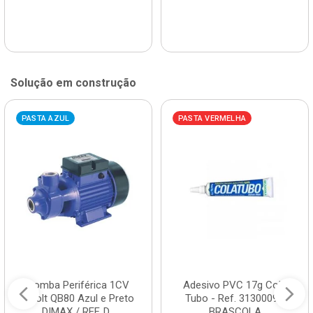
Solução em construção
PASTA AZUL
PASTA VERMELHA
Bomba Periférica 1CV
Adesivo PVC 17g Cola
Bivolt QB80 Azul e Preto
Tubo - Ref. 3130009 -
DIMAX / REF. D...
BRASCOLA