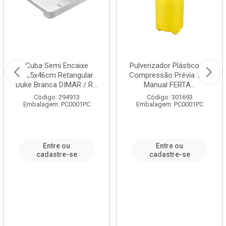
Cuba Semi Encaixe
Pulverizador Plástico de
58,5x46cm Retangular
Compressão Prévia 1,5L
Duke Branca DIMAR / R...
Manual FERTA...
Código: 294913
Código: 301693
Embalagem: PC0001PC
Embalagem: PC0001PC
Entre ou
Entre ou
cadastre-se
cadastre-se