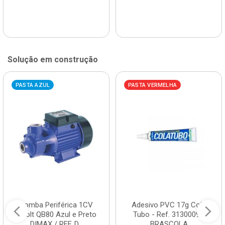
Solução em construção
PASTA AZUL
PASTA VERMELHA
Bomba Periférica 1CV
Adesivo PVC 17g Cola
Bivolt QB80 Azul e Preto
Tubo - Ref. 3130009 -
DIMAX / REF. D...
BRASCOLA