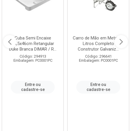
Cuba Semi Encaixe
Carro de Mão em Metal 60
58,5x46cm Retangular
Litros Completo
Duke Branca DIMAR / R...
Construtor Galvaniz...
Código: 294913
Código: 296641
Embalagem: PC0001PC
Embalagem: PC0001PC
Entre ou
Entre ou
cadastre-se
cadastre-se