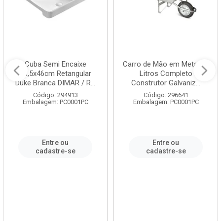
Cuba Semi Encaixe
Carro de Mão em Metal 60
58,5x46cm Retangular
Litros Completo
Duke Branca DIMAR / R...
Construtor Galvaniz...
Código: 294913
Código: 296641
Embalagem: PC0001PC
Embalagem: PC0001PC
Entre ou
Entre ou
cadastre-se
cadastre-se