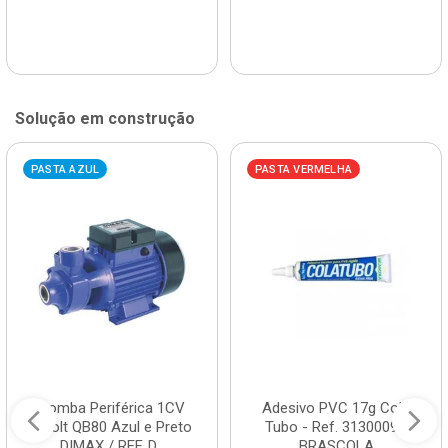
Solução em construção
PASTA AZUL
PASTA VERMELHA
Bomba Periférica 1CV
Adesivo PVC 17g Cola
Bivolt QB80 Azul e Preto
Tubo - Ref. 3130009 -
DIMAX / REF. D...
BRASCOLA