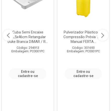
Cuba Semi Encaixe
Pulverizador Plástico de
58,5x46cm Retangular
Compressão Prévia 1,5L
Duke Branca DIMAR / R...
Manual FERTA...
Código: 294913
Código: 301693
Embalagem: PC0001PC
Embalagem: PC0001PC
Entre ou
Entre ou
cadastre-se
cadastre-se