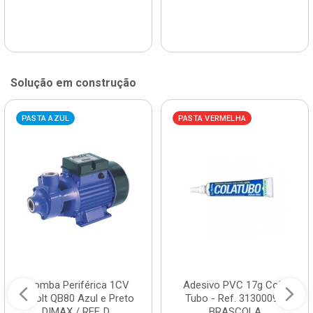
Solução em construção
PASTA AZUL
PASTA VERMELHA
Bomba Periférica 1CV
Adesivo PVC 17g Cola
Bivolt QB80 Azul e Preto
Tubo - Ref. 3130009 -
DIMAX / REF. D...
BRASCOLA