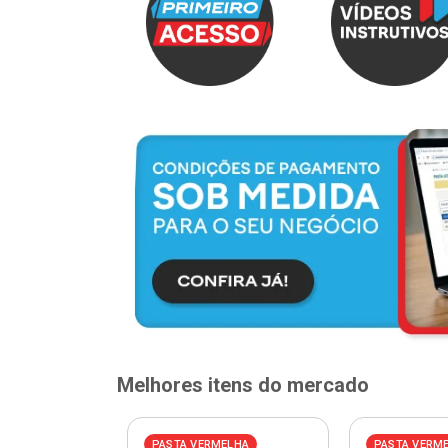
Melhores itens do mercado
ELHA
PASTA VERMELHA
PASTA VERM