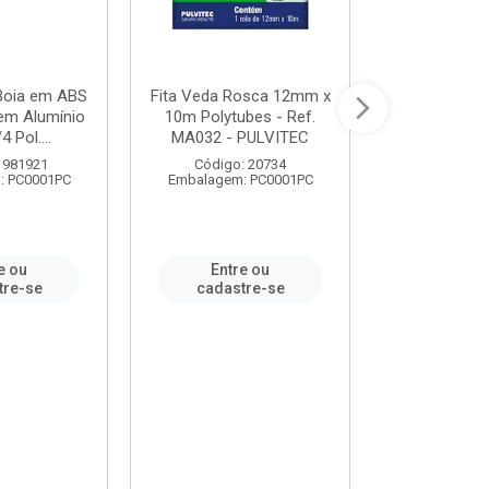
 Boia em ABS
Fita Veda Rosca 12mm x
Tê Soldável
em Alumínio
10m Polytubes - Ref.
Ref.222002
4 Pol....
MA032 - PULVITEC
 981921
Código: 20734
Código:
: PC0001PC
Embalagem: PC0001PC
Embalagem:
e ou
Entre ou
Entr
tre-se
cadastre-se
cadast