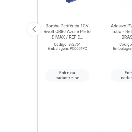
ável em PVC
Bomba Periférica 1CV
Adesivo P
ORTLEV / REF.
Bivolt QB80 Azul e Preto
Tubo - Ref
10129
DIMAX / REF. D...
BRA
: 995336
Código: 972751
Código
m: PC0001PC
Embalagem: PC0001PC
Embalagem
re ou
Entre ou
Ent
stre-se
cadastre-se
cadas