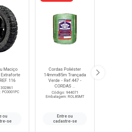
u Maciço
Cordas Poliéster
Furadeira de
 Extraforte
14mmx85m Trançada
Polegadas 
REF. 116
Verde - Ref.447 -
Velocidad
CORDAS ...
 302861
Código:
: PC0001PC
Embalagem:
Código: 944071
Embalagem: ROL85MT
e ou
Entre ou
Entr
tre-se
cadastre-se
cadast