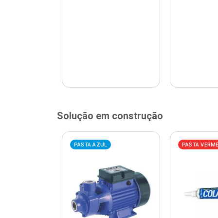
Solução em construção
ELHA
PASTA AZUL
PASTA VERM