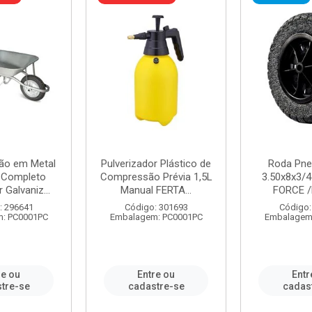
ão em Metal
Pulverizador Plástico de
Roda Pne
s Completo
Compressão Prévia 1,5L
3.50x8x3/4
 Galvaniz...
Manual FERTA...
FORCE /
: 296641
Código: 301693
Código:
: PC0001PC
Embalagem: PC0001PC
Embalagem
re ou
Entre ou
Entr
tre-se
cadastre-se
cadas