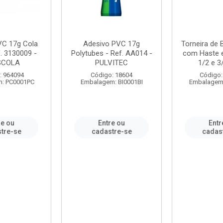
VC 17g Cola
Adesivo PVC 17g
Torneira de
. 3130009 -
Polytubes - Ref. AA014 -
com Haste 
SCOLA
PULVITEC
1/2 e 3/
: 964094
Código: 18604
Código:
: PC0001PC
Embalagem: BI0001BI
Embalagem
re ou
Entre ou
Entr
tre-se
cadastre-se
cadas