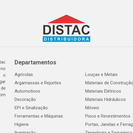
Departamentos
tac
 no
Agrícolas
Louças e Metais
o o
gar
Argamassas e Rejuntes
Materiais de Construçã
 de
Automotivos
Materiais Elétricos
com
Decoração
Materiais Hidráulicos
EPI e Sinalização
Móveis
Ferramentas e Máquinas
Pisos e Revestimentos
Higiene
Portas, Janelas e Ferra
Iluminação
Tecnologia e Segurança