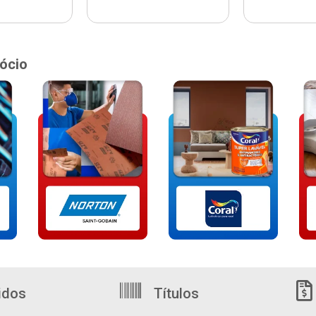
ócio
idos
Títulos