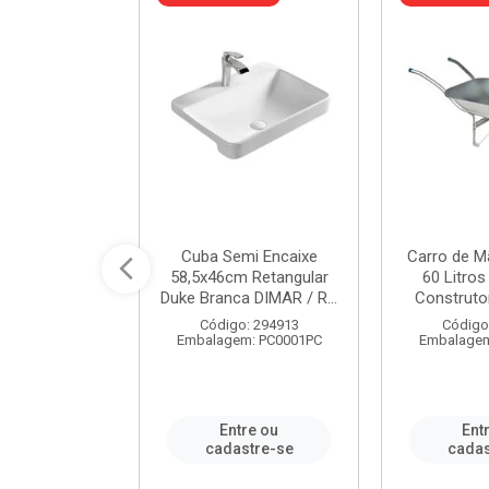
 Nivela Piso
Cuba Semi Encaixe
Carro de M
0 Peças Eco
58,5x46cm Retangular
60 Litro
TAG / REF...
Duke Branca DIMAR / R...
Construtor
: 982306
Código: 294913
Código
m: PT0050PC
Embalagem: PC0001PC
Embalagem
re ou
Entre ou
Ent
stre-se
cadastre-se
cadas