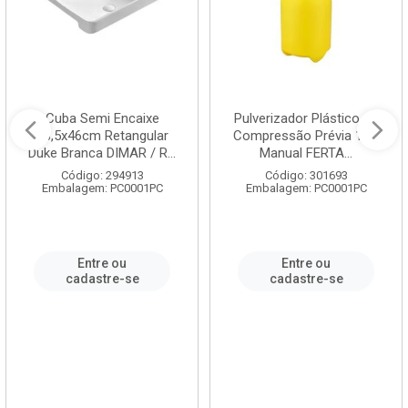
Cuba Semi Encaixe
Pulverizador Plástico de
58,5x46cm Retangular
Compressão Prévia 1,5L
Duke Branca DIMAR / R...
Manual FERTA...
Código: 294913
Código: 301693
Embalagem: PC0001PC
Embalagem: PC0001PC
Entre ou
Entre ou
cadastre-se
cadastre-se