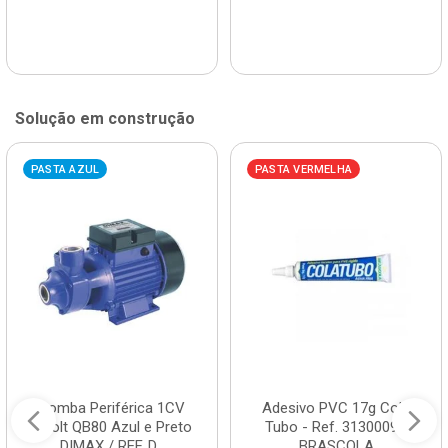
Solução em construção
PASTA AZUL
PASTA VERMELHA
Bomba Periférica 1CV
Adesivo PVC 17g Cola
Bivolt QB80 Azul e Preto
Tubo - Ref. 3130009 -
DIMAX / REF. D...
BRASCOLA