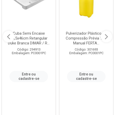
Cuba Semi Encaixe
Pulverizador Plástico de
58,5x46cm Retangular
Compressão Prévia 1,5L
Duke Branca DIMAR / R...
Manual FERTA...
Código: 294913
Código: 301693
Embalagem: PC0001PC
Embalagem: PC0001PC
Entre ou
Entre ou
cadastre-se
cadastre-se