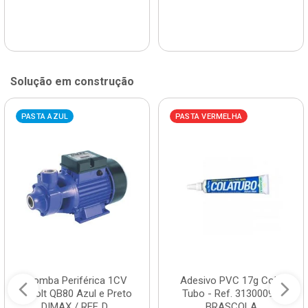
Solução em construção
PASTA AZUL
PASTA VERMELHA
Bomba Periférica 1CV
Adesivo PVC 17g Cola
Bivolt QB80 Azul e Preto
Tubo - Ref. 3130009 -
DIMAX / REF. D...
BRASCOLA