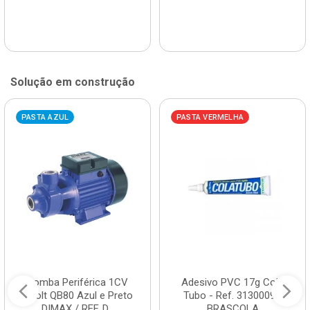
Solução em construção
PASTA AZUL
PASTA VERMELHA
Bomba Periférica 1CV
Adesivo PVC 17g Cola
Bivolt QB80 Azul e Preto
Tubo - Ref. 3130009 -
DIMAX / REF. D...
BRASCOLA