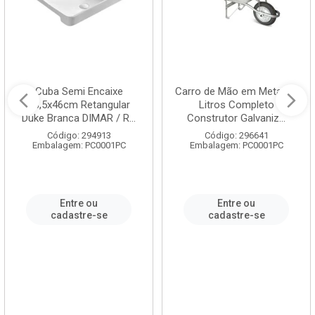
Cuba Semi Encaixe
Carro de Mão em Metal 60
58,5x46cm Retangular
Litros Completo
Duke Branca DIMAR / R...
Construtor Galvaniz...
Código: 294913
Código: 296641
Embalagem: PC0001PC
Embalagem: PC0001PC
Entre ou
Entre ou
cadastre-se
cadastre-se