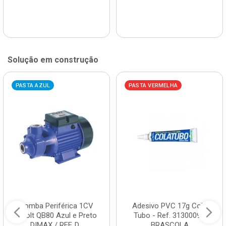
Solução em construção
PASTA AZUL
PASTA VERMELHA
Bomba Periférica 1CV
Adesivo PVC 17g Cola
Bivolt QB80 Azul e Preto
Tubo - Ref. 3130009 -
DIMAX / REF. D...
BRASCOLA