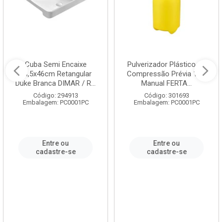
Cuba Semi Encaixe
Pulverizador Plástico de
58,5x46cm Retangular
Compressão Prévia 1,5L
Duke Branca DIMAR / R...
Manual FERTA...
Código: 294913
Código: 301693
Embalagem: PC0001PC
Embalagem: PC0001PC
Entre ou
Entre ou
cadastre-se
cadastre-se