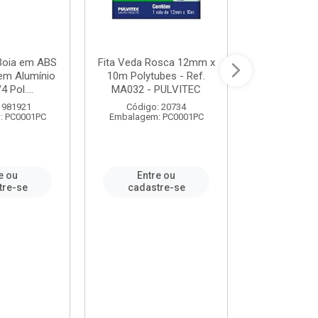
 Boia em ABS
Fita Veda Rosca 12mm x
Tê Soldável
em Alumínio
10m Polytubes - Ref.
Ref.222002
4 Pol....
MA032 - PULVITEC
 981921
Código: 20734
Código:
: PC0001PC
Embalagem: PC0001PC
Embalagem:
e ou
Entre ou
Entr
tre-se
cadastre-se
cadast