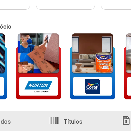
ócio
idos
Títulos