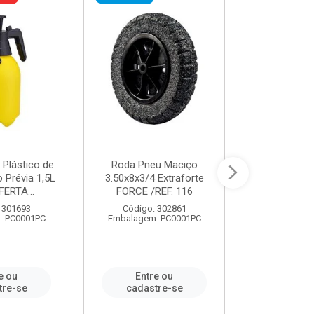
 Plástico de
Roda Pneu Maciço
Cordas P
Prévia 1,5L
3.50x8x3/4 Extraforte
14mmx85m 
FERTA...
FORCE /REF. 116
Verde - R
CORDA
 301693
Código: 302861
: PC0001PC
Embalagem: PC0001PC
Código:
Embalagem
e ou
Entre ou
Entr
tre-se
cadastre-se
cadast