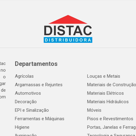
Departamentos
tac
 no
Agrícolas
Louças e Metais
o o
gar
Argamassas e Rejuntes
Materiais de Construçã
 de
Automotivos
Materiais Elétricos
com
Decoração
Materiais Hidráulicos
EPI e Sinalização
Móveis
Ferramentas e Máquinas
Pisos e Revestimentos
Higiene
Portas, Janelas e Ferra
Iluminação
Tecnologia e Segurança