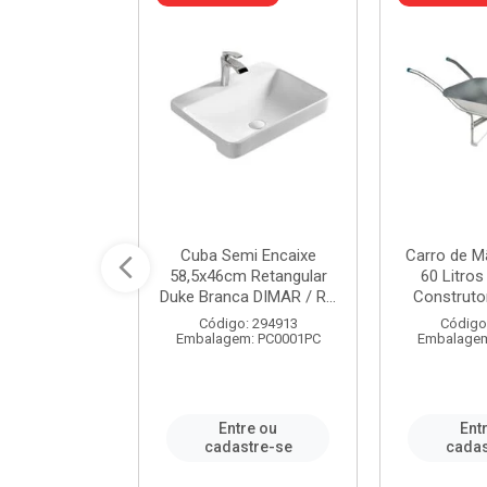
a de Aço Tipo
Cuba Semi Encaixe
Carro de M
/4 Polegada
58,5x46cm Retangular
60 Litro
- Ref.9...
Duke Branca DIMAR / R...
Construtor
o: 25600
Código: 294913
Código
m: PC0001PC
Embalagem: PC0001PC
Embalagem
re ou
Entre ou
Ent
stre-se
cadastre-se
cadas