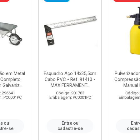
ão em Metal
Esquadro Aço 14x35,5cm
Pulverizador
s Completo
Cabo PVC - Ref. 91410 -
Compressão 
 Galvaniz...
MAX FERRAMENT...
Manual 
: 296641
Código: 901783
Código:
: PC0001PC
Embalagem: PC0001PC
Embalagem
re ou
Entre ou
Entr
tre-se
cadastre-se
cadas