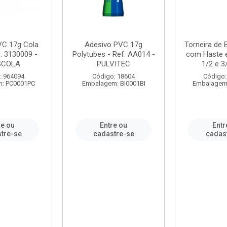
VC 17g Cola
Adesivo PVC 17g
Torneira de
. 3130009 -
Polytubes - Ref. AA014 -
com Haste 
SCOLA
PULVITEC
1/2 e 3/
: 964094
Código: 18604
Código:
: PC0001PC
Embalagem: BI0001BI
Embalagem
re ou
Entre ou
Entr
tre-se
cadastre-se
cadas