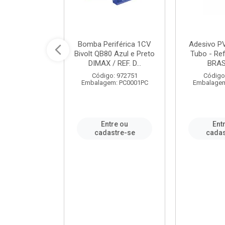
ável em PVC
Bomba Periférica 1CV
Adesivo P
ORTLEV / REF.
Bivolt QB80 Azul e Preto
Tubo - Ref
10129
DIMAX / REF. D...
BRA
: 995336
Código: 972751
Código
m: PC0001PC
Embalagem: PC0001PC
Embalagem
re ou
Entre ou
Ent
stre-se
cadastre-se
cadas