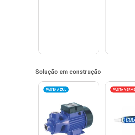
Solução em construção
ELHA
PASTA AZUL
PASTA VERM