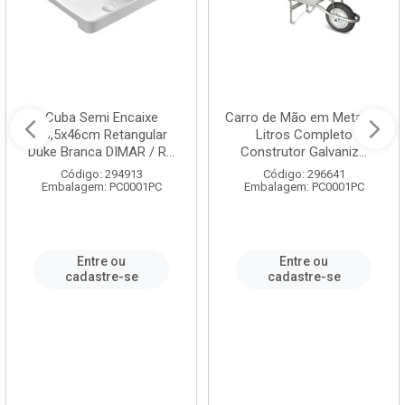
Cuba Semi Encaixe
Carro de Mão em Metal 60
58,5x46cm Retangular
Litros Completo
Duke Branca DIMAR / R...
Construtor Galvaniz...
Código: 294913
Código: 296641
Embalagem: PC0001PC
Embalagem: PC0001PC
Entre ou
Entre ou
cadastre-se
cadastre-se