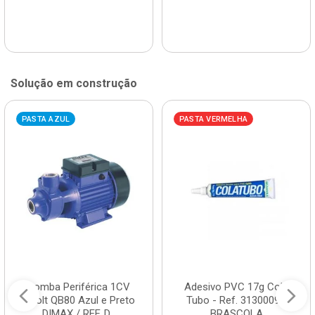
Solução em construção
PASTA AZUL
PASTA VERMELHA
Bomba Periférica 1CV
Adesivo PVC 17g Cola
Bivolt QB80 Azul e Preto
Tubo - Ref. 3130009 -
DIMAX / REF. D...
BRASCOLA