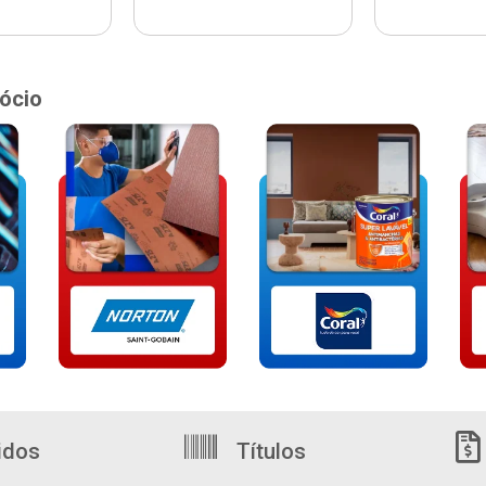
ócio
idos
Títulos