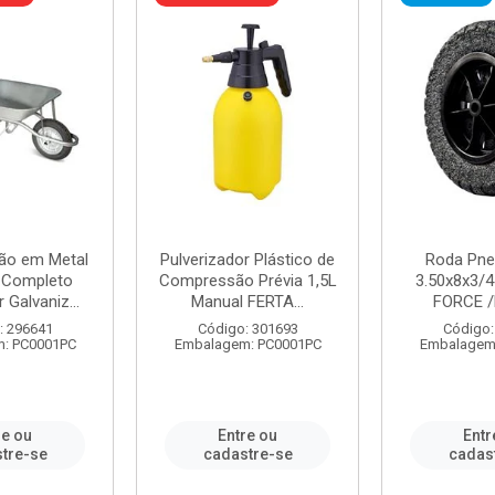
ão em Metal
Pulverizador Plástico de
Roda Pne
s Completo
Compressão Prévia 1,5L
3.50x8x3/4
 Galvaniz...
Manual FERTA...
FORCE /
: 296641
Código: 301693
Código:
: PC0001PC
Embalagem: PC0001PC
Embalagem
re ou
Entre ou
Entr
tre-se
cadastre-se
cadas