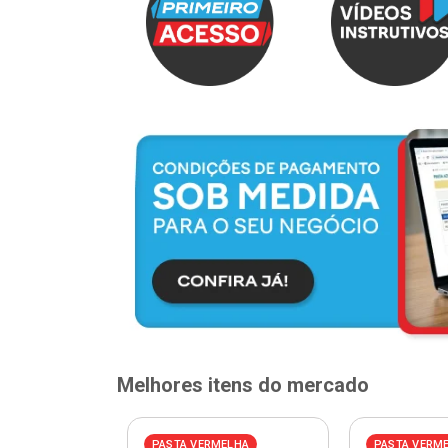
Melhores itens do mercado
ELHA
PASTA VERMELHA
PASTA VERM