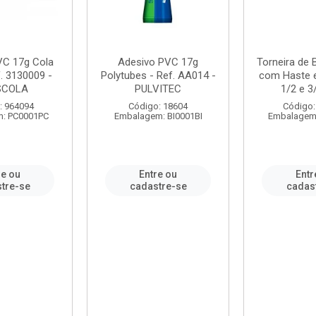
VC 17g Cola
Adesivo PVC 17g
Torneira de
. 3130009 -
Polytubes - Ref. AA014 -
com Haste 
SCOLA
PULVITEC
1/2 e 3/
: 964094
Código: 18604
Código:
: PC0001PC
Embalagem: BI0001BI
Embalagem
re ou
Entre ou
Entr
tre-se
cadastre-se
cadas