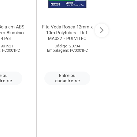
 Boia em ABS
Fita Veda Rosca 12mm x
Tê Soldável
em Alumínio
10m Polytubes - Ref.
Ref.222002
4 Pol....
MA032 - PULVITEC
 981921
Código: 20734
Código:
: PC0001PC
Embalagem: PC0001PC
Embalagem:
e ou
Entre ou
Entr
tre-se
cadastre-se
cadast