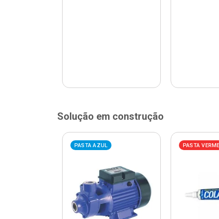
Solução em construção
ELHA
PASTA AZUL
PASTA VERM