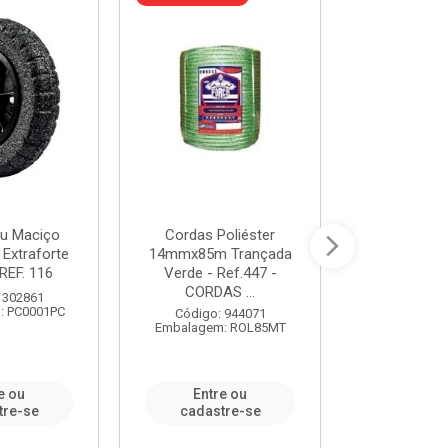
u Maciço
Cordas Poliéster
Furadeira de
 Extraforte
14mmx85m Trançada
Polegadas 
REF. 116
Verde - Ref.447 -
Velocidad
CORDAS ...
 302861
Código:
: PC0001PC
Embalagem:
Código: 944071
Embalagem: ROL85MT
e ou
Entre ou
Entr
tre-se
cadastre-se
cadast