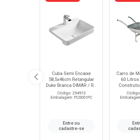
 Nivela Piso
Cuba Semi Encaixe
Carro de M
0 Peças Eco
58,5x46cm Retangular
60 Litro
TAG / REF...
Duke Branca DIMAR / R...
Construtor
: 982306
Código: 294913
Código
m: PT0050PC
Embalagem: PC0001PC
Embalagem
re ou
Entre ou
Ent
stre-se
cadastre-se
cadas