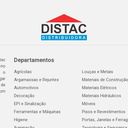
Departamentos
tac
 no
Agrícolas
Louças e Metais
o o
gar
Argamassas e Rejuntes
Materiais de Construçã
 de
Automotivos
Materiais Elétricos
com
Decoração
Materiais Hidráulicos
EPI e Sinalização
Móveis
Ferramentas e Máquinas
Pisos e Revestimentos
Higiene
Portas, Janelas e Ferra
Iluminação
Tecnologia e Segurança