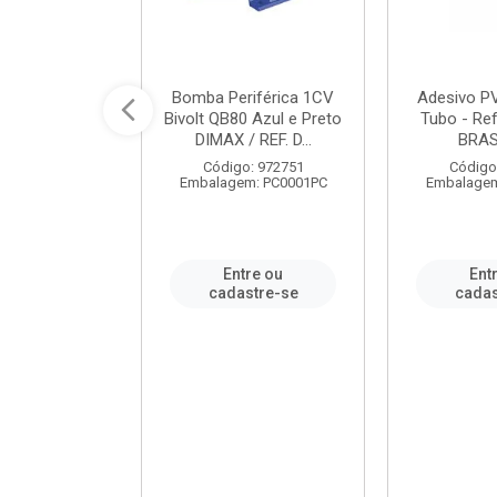
ável em PVC
Bomba Periférica 1CV
Adesivo P
ORTLEV / REF.
Bivolt QB80 Azul e Preto
Tubo - Ref
10129
DIMAX / REF. D...
BRA
: 995336
Código: 972751
Código
m: PC0001PC
Embalagem: PC0001PC
Embalagem
re ou
Entre ou
Ent
stre-se
cadastre-se
cadas