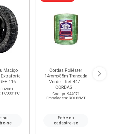
u Maciço
Cordas Poliéster
Furadeira de
 Extraforte
14mmx85m Trançada
Polegadas 
REF. 116
Verde - Ref.447 -
Velocidad
CORDAS ...
 302861
Código:
: PC0001PC
Embalagem:
Código: 944071
Embalagem: ROL85MT
e ou
Entre ou
Entr
tre-se
cadastre-se
cadast