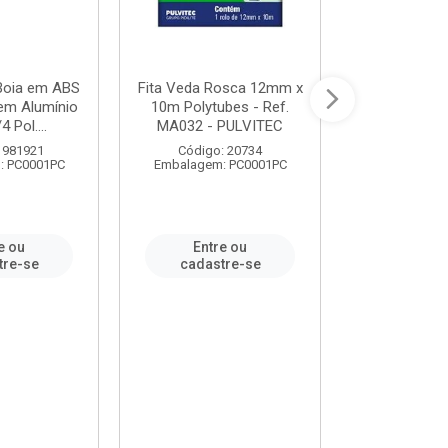
 Boia em ABS
Fita Veda Rosca 12mm x
Tê Soldável
em Alumínio
10m Polytubes - Ref.
Ref.222002
4 Pol....
MA032 - PULVITEC
 981921
Código: 20734
Código:
: PC0001PC
Embalagem: PC0001PC
Embalagem:
e ou
Entre ou
Entr
tre-se
cadastre-se
cadast