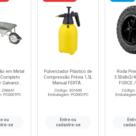
ão em Metal
Pulverizador Plástico de
Roda Pne
s Completo
Compressão Prévia 1,5L
3.50x8x3/4
 Galvaniz...
Manual FERTA...
FORCE /
: 296641
Código: 301693
Código:
: PC0001PC
Embalagem: PC0001PC
Embalagem
re ou
Entre ou
Entr
tre-se
cadastre-se
cadas