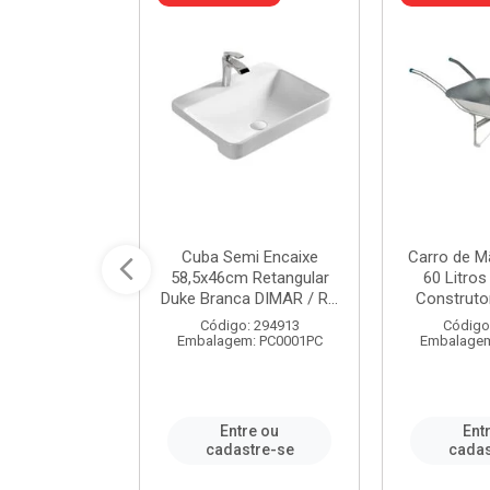
 Nivela Piso
Cuba Semi Encaixe
Carro de M
0 Peças Eco
58,5x46cm Retangular
60 Litro
TAG / REF...
Duke Branca DIMAR / R...
Construtor
: 982306
Código: 294913
Código
m: PT0050PC
Embalagem: PC0001PC
Embalagem
re ou
Entre ou
Ent
stre-se
cadastre-se
cadas