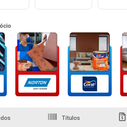
ócio
idos
Títulos