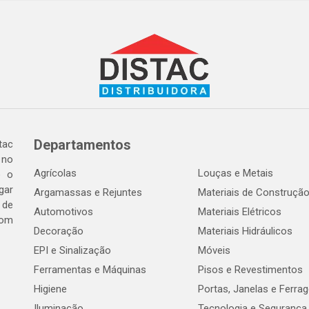
Departamentos
tac
 no
Agrícolas
Louças e Metais
o o
gar
Argamassas e Rejuntes
Materiais de Construçã
 de
Automotivos
Materiais Elétricos
com
Decoração
Materiais Hidráulicos
EPI e Sinalização
Móveis
Ferramentas e Máquinas
Pisos e Revestimentos
Higiene
Portas, Janelas e Ferra
Iluminação
Tecnologia e Segurança