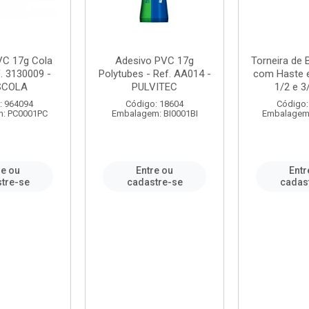
VC 17g Cola
Adesivo PVC 17g
Torneira de
. 3130009 -
Polytubes - Ref. AA014 -
com Haste 
SCOLA
PULVITEC
1/2 e 3/
: 964094
Código: 18604
Código:
: PC0001PC
Embalagem: BI0001BI
Embalagem
re ou
Entre ou
Entr
tre-se
cadastre-se
cadas