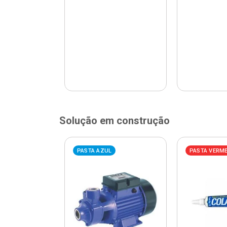
Solução em construção
ELHA
PASTA AZUL
PASTA VERM