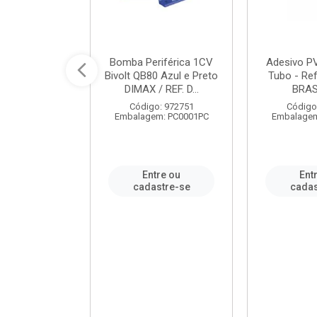
ável em PVC
Bomba Periférica 1CV
Adesivo P
ORTLEV / REF.
Bivolt QB80 Azul e Preto
Tubo - Ref
10129
DIMAX / REF. D...
BRA
: 995336
Código: 972751
Código
m: PC0001PC
Embalagem: PC0001PC
Embalagem
re ou
Entre ou
Ent
stre-se
cadastre-se
cadas