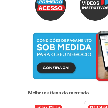
Melhores itens do mercado
ELHA
PASTA VERMELHA
PASTA VERM