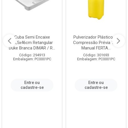
Cuba Semi Encaixe
Pulverizador Plástico de
58,5x46cm Retangular
Compressão Prévia 1,5L
Duke Branca DIMAR / R...
Manual FERTA...
Código: 294913
Código: 301693
Embalagem: PC0001PC
Embalagem: PC0001PC
Entre ou
Entre ou
cadastre-se
cadastre-se