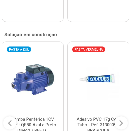
Solução em construção
PASTA AZUL
PASTA VERMELHA
Bomba Periférica 1CV
Adesivo PVC 17g Cola
Bivolt QB80 Azul e Preto
Tubo - Ref. 3130009 -
DIMAX / REF. D...
BRASCOLA