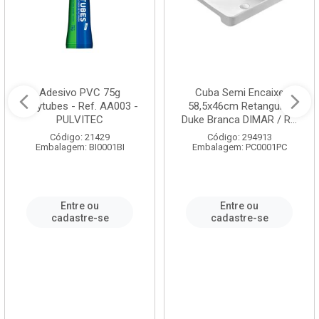
Adesivo PVC 75g
Cuba Semi Encaixe
Polytubes - Ref. AA003 -
58,5x46cm Retangular
PULVITEC
Duke Branca DIMAR / R...
Código: 21429
Código: 294913
Embalagem: BI0001BI
Embalagem: PC0001PC
Entre ou
Entre ou
cadastre-se
cadastre-se