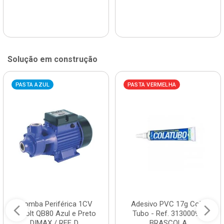
Solução em construção
PASTA AZUL
PASTA VERMELHA
Bomba Periférica 1CV
Adesivo PVC 17g Cola
Bivolt QB80 Azul e Preto
Tubo - Ref. 3130009 -
DIMAX / REF. D...
BRASCOLA