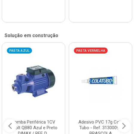
Solução em construção
PASTA AZUL
PASTA VERMELHA
Bomba Periférica 1CV
Adesivo PVC 17g Cola
Bivolt QB80 Azul e Preto
Tubo - Ref. 3130009 -
DIMAX / REF. D...
BRASCOLA