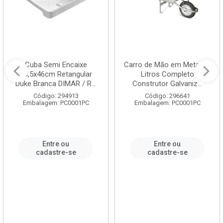
Cuba Semi Encaixe
Carro de Mão em Metal 60
58,5x46cm Retangular
Litros Completo
Duke Branca DIMAR / R...
Construtor Galvaniz...
Código: 294913
Código: 296641
Embalagem: PC0001PC
Embalagem: PC0001PC
Entre ou
Entre ou
cadastre-se
cadastre-se