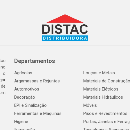
Departamentos
tac
 no
Agrícolas
Louças e Metais
o o
gar
Argamassas e Rejuntes
Materiais de Construçã
 de
Automotivos
Materiais Elétricos
com
Decoração
Materiais Hidráulicos
EPI e Sinalização
Móveis
Ferramentas e Máquinas
Pisos e Revestimentos
Higiene
Portas, Janelas e Ferra
Iluminação
Tecnologia e Segurança