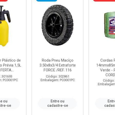
r Plástico de
Roda Pneu Maciço
Cordas P
 Prévia 1,5L
3.50x8x3/4 Extraforte
14mmx85m
FERTA...
FORCE /REF. 116
Verde - 
CORDA
: 301693
Código: 302861
: PC0001PC
Embalagem: PC0001PC
Código:
Embalagem
re ou
Entre ou
Entr
tre-se
cadastre-se
cadas