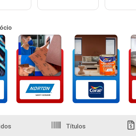
ócio
idos
Títulos