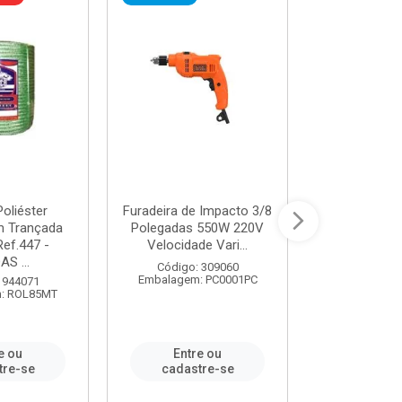
oliéster
Furadeira de Impacto 3/8
Tomada em B
 Trançada
Polegadas 550W 220V
2P+T 20A Ne
Ref.447 -
Velocidade Vari...
/ REF. 
S ...
Código: 309060
Código:
Embalagem: PC0001PC
Embalagem:
 944071
: ROL85MT
e ou
Entre ou
Entr
tre-se
cadastre-se
cadast