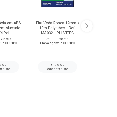
 Boia em ABS
Fita Veda Rosca 12mm x
Tê Soldável
em Alumínio
10m Polytubes - Ref.
Ref.222002
4 Pol....
MA032 - PULVITEC
 981921
Código: 20734
Código:
: PC0001PC
Embalagem: PC0001PC
Embalagem:
e ou
Entre ou
Entr
tre-se
cadastre-se
cadast