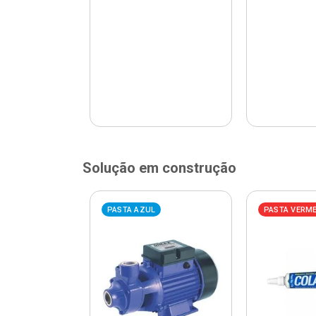
Solução em construção
ELHA
PASTA AZUL
PASTA VERM