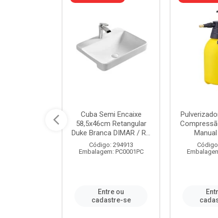
 Rede Aço
Cuba Semi Encaixe
Pulverizado
0 Zincado 12
58,5x46cm Retangular
Compressão
f.91610 - ...
Duke Branca DIMAR / R...
Manual 
o: 18790
Código: 294913
Código
m: SC0012PA
Embalagem: PC0001PC
Embalagem
re ou
Entre ou
Ent
stre-se
cadastre-se
cadas