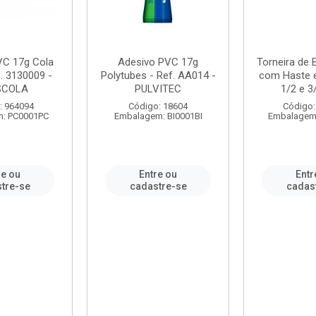
VC 17g Cola
Adesivo PVC 17g
Torneira de
. 3130009 -
Polytubes - Ref. AA014 -
com Haste 
SCOLA
PULVITEC
1/2 e 3/
: 964094
Código: 18604
Código:
: PC0001PC
Embalagem: BI0001BI
Embalagem
re ou
Entre ou
Entr
tre-se
cadastre-se
cadas