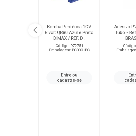
ável em PVC
Bomba Periférica 1CV
Adesivo P
ORTLEV / REF.
Bivolt QB80 Azul e Preto
Tubo - Ref
10129
DIMAX / REF. D...
BRA
: 995336
Código: 972751
Código
m: PC0001PC
Embalagem: PC0001PC
Embalagem
re ou
Entre ou
Ent
stre-se
cadastre-se
cadas