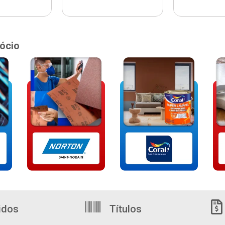
ócio
idos
Títulos