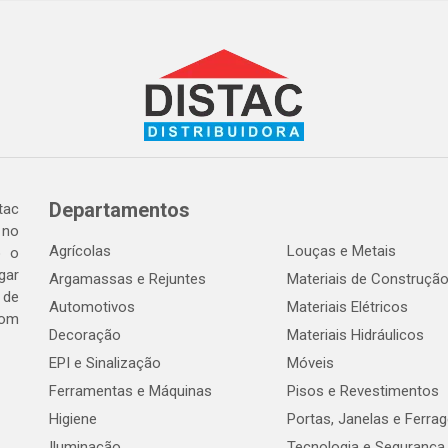
Departamentos
tac
 no
Agrícolas
Louças e Metais
o o
gar
Argamassas e Rejuntes
Materiais de Construçã
 de
Automotivos
Materiais Elétricos
com
Decoração
Materiais Hidráulicos
EPI e Sinalização
Móveis
Ferramentas e Máquinas
Pisos e Revestimentos
Higiene
Portas, Janelas e Ferra
Iluminação
Tecnologia e Segurança