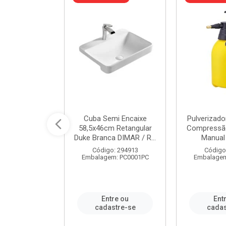
 Rede Aço
Cuba Semi Encaixe
Pulverizado
0 Zincado 12
58,5x46cm Retangular
Compressão
f.91610 - ...
Duke Branca DIMAR / R...
Manual 
o: 18790
Código: 294913
Código
m: SC0012PA
Embalagem: PC0001PC
Embalagem
re ou
Entre ou
Ent
stre-se
cadastre-se
cadas