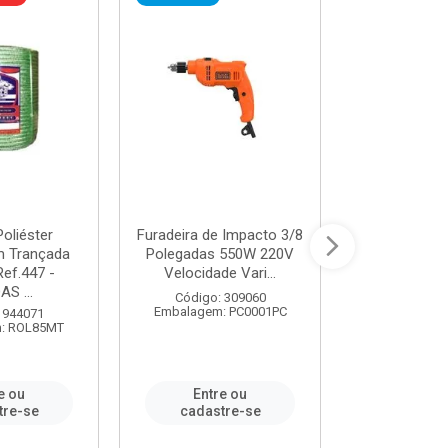
oliéster
Furadeira de Impacto 3/8
Tomada em B
 Trançada
Polegadas 550W 220V
2P+T 20A Ne
Ref.447 -
Velocidade Vari...
/ REF. 
S ...
Código: 309060
Código:
Embalagem: PC0001PC
Embalagem:
 944071
: ROL85MT
e ou
Entre ou
Entr
tre-se
cadastre-se
cadast