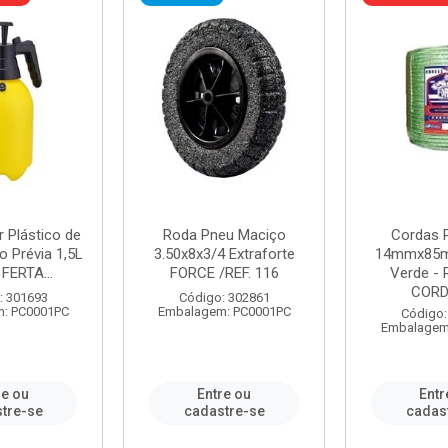
r Plástico de
Roda Pneu Maciço
Cordas P
 Prévia 1,5L
3.50x8x3/4 Extraforte
14mmx85m
FERTA...
FORCE /REF. 116
Verde - 
CORDA
: 301693
Código: 302861
: PC0001PC
Embalagem: PC0001PC
Código:
Embalagem
re ou
Entre ou
Entr
tre-se
cadastre-se
cadas