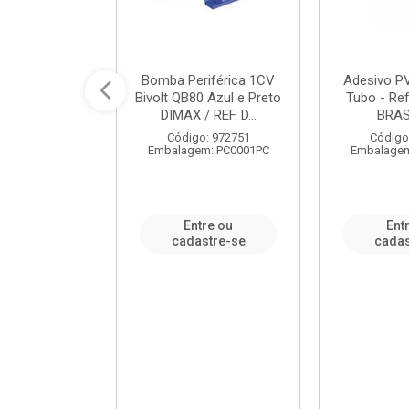
ável em PVC
Bomba Periférica 1CV
Adesivo P
ORTLEV / REF.
Bivolt QB80 Azul e Preto
Tubo - Ref
10129
DIMAX / REF. D...
BRA
: 995336
Código: 972751
Código
m: PC0001PC
Embalagem: PC0001PC
Embalagem
re ou
Entre ou
Ent
stre-se
cadastre-se
cadas