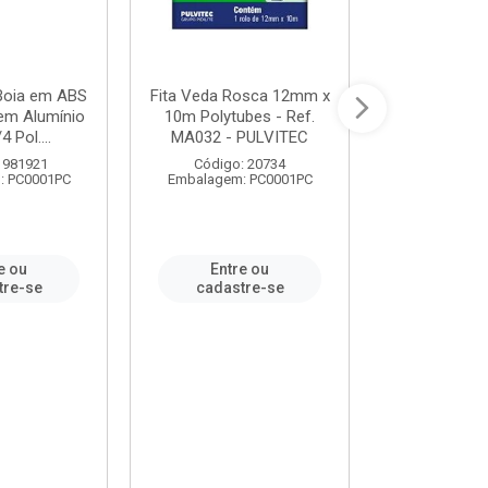
 Boia em ABS
Fita Veda Rosca 12mm x
Tê Soldável
em Alumínio
10m Polytubes - Ref.
Ref.222002
4 Pol....
MA032 - PULVITEC
 981921
Código: 20734
Código:
: PC0001PC
Embalagem: PC0001PC
Embalagem:
e ou
Entre ou
Entr
tre-se
cadastre-se
cadast