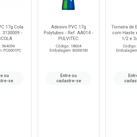
VC 17g Cola
Adesivo PVC 17g
Torneira de
. 3130009 -
Polytubes - Ref. AA014 -
com Haste 
SCOLA
PULVITEC
1/2 e 3/
: 964094
Código: 18604
Código:
: PC0001PC
Embalagem: BI0001BI
Embalagem
re ou
Entre ou
Entr
tre-se
cadastre-se
cadas