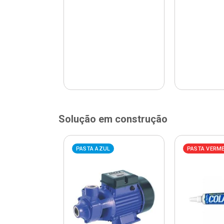
Solução em construção
ELHA
PASTA AZUL
PASTA VERM