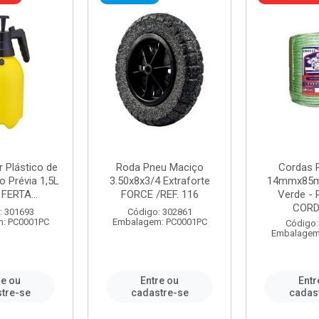
r Plástico de
Roda Pneu Maciço
Cordas P
 Prévia 1,5L
3.50x8x3/4 Extraforte
14mmx85m
FERTA...
FORCE /REF. 116
Verde - 
CORDA
: 301693
Código: 302861
: PC0001PC
Embalagem: PC0001PC
Código:
Embalagem
re ou
Entre ou
Entr
tre-se
cadastre-se
cadas