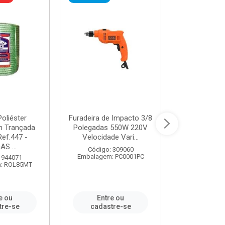
oliéster
Furadeira de Impacto 3/8
Tomada em B
 Trançada
Polegadas 550W 220V
2P+T 20A Ne
Ref.447 -
Velocidade Vari...
/ REF. 
S ...
Código: 309060
Código:
Embalagem: PC0001PC
Embalagem:
 944071
: ROL85MT
e ou
Entre ou
Entr
tre-se
cadastre-se
cadast