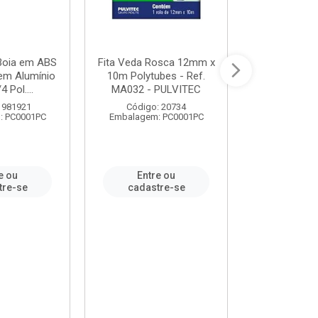
 Boia em ABS
Fita Veda Rosca 12mm x
Tê Soldável
em Alumínio
10m Polytubes - Ref.
Ref.222002
4 Pol....
MA032 - PULVITEC
 981921
Código: 20734
Código:
: PC0001PC
Embalagem: PC0001PC
Embalagem:
e ou
Entre ou
Entr
tre-se
cadastre-se
cadast