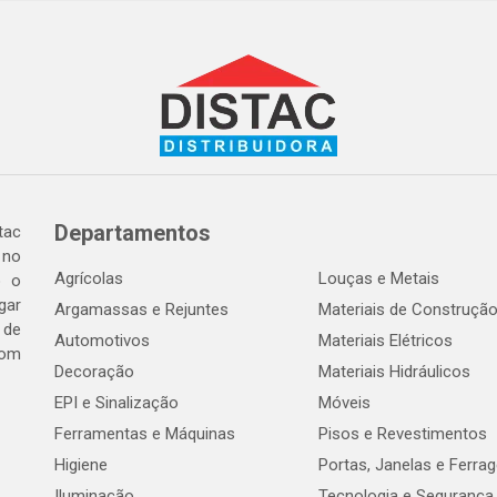
Departamentos
tac
 no
Agrícolas
Louças e Metais
o o
gar
Argamassas e Rejuntes
Materiais de Construçã
 de
Automotivos
Materiais Elétricos
com
Decoração
Materiais Hidráulicos
EPI e Sinalização
Móveis
Ferramentas e Máquinas
Pisos e Revestimentos
Higiene
Portas, Janelas e Ferra
Iluminação
Tecnologia e Segurança