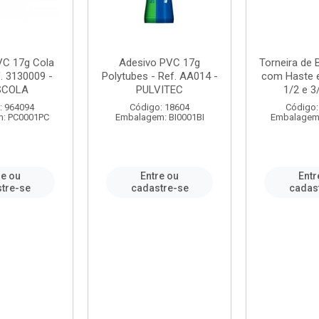
VC 17g Cola
Adesivo PVC 17g
Torneira de
. 3130009 -
Polytubes - Ref. AA014 -
com Haste 
SCOLA
PULVITEC
1/2 e 3/
: 964094
Código: 18604
Código:
: PC0001PC
Embalagem: BI0001BI
Embalagem
re ou
Entre ou
Entr
tre-se
cadastre-se
cadas