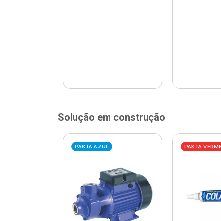
Solução em construção
ELHA
PASTA AZUL
PASTA VERM