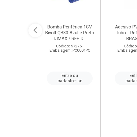
ável em PVC
Bomba Periférica 1CV
Adesivo P
ORTLEV / REF.
Bivolt QB80 Azul e Preto
Tubo - Ref
10129
DIMAX / REF. D...
BRA
: 995336
Código: 972751
Código
m: PC0001PC
Embalagem: PC0001PC
Embalagem
re ou
Entre ou
Ent
stre-se
cadastre-se
cadas