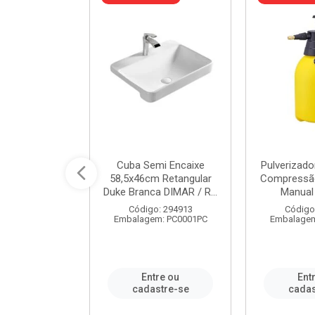
 Rede Aço
Cuba Semi Encaixe
Pulverizado
0 Zincado 12
58,5x46cm Retangular
Compressão
f.91610 - ...
Duke Branca DIMAR / R...
Manual 
o: 18790
Código: 294913
Código
m: SC0012PA
Embalagem: PC0001PC
Embalagem
re ou
Entre ou
Ent
stre-se
cadastre-se
cadas