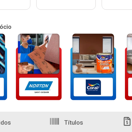
ócio
idos
Títulos