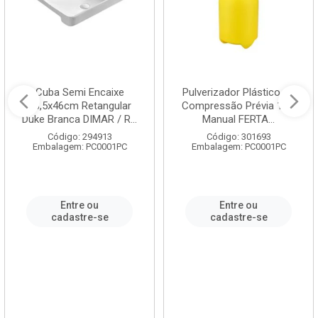
Cuba Semi Encaixe
Pulverizador Plástico de
58,5x46cm Retangular
Compressão Prévia 1,5L
Duke Branca DIMAR / R...
Manual FERTA...
Código: 294913
Código: 301693
Embalagem: PC0001PC
Embalagem: PC0001PC
Entre ou
Entre ou
cadastre-se
cadastre-se