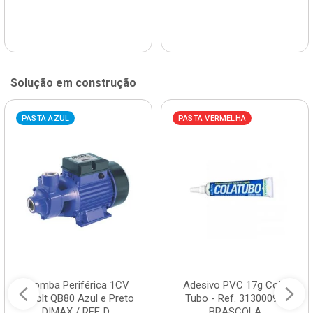
Solução em construção
PASTA AZUL
PASTA VERMELHA
Bomba Periférica 1CV
Adesivo PVC 17g Cola
Bivolt QB80 Azul e Preto
Tubo - Ref. 3130009 -
DIMAX / REF. D...
BRASCOLA