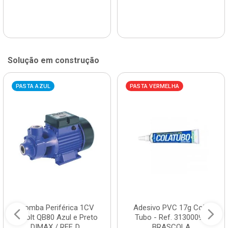
Solução em construção
PASTA AZUL
PASTA VERMELHA
Bomba Periférica 1CV
Adesivo PVC 17g Cola
Bivolt QB80 Azul e Preto
Tubo - Ref. 3130009 -
DIMAX / REF. D...
BRASCOLA