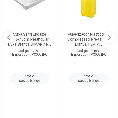
Cuba Semi Encaixe
Pulverizador Plástico de
58,5x46cm Retangular
Compressão Prévia 1,5L
Duke Branca DIMAR / R...
Manual FERTA...
Código: 294913
Código: 301693
Embalagem: PC0001PC
Embalagem: PC0001PC
Entre ou
Entre ou
cadastre-se
cadastre-se