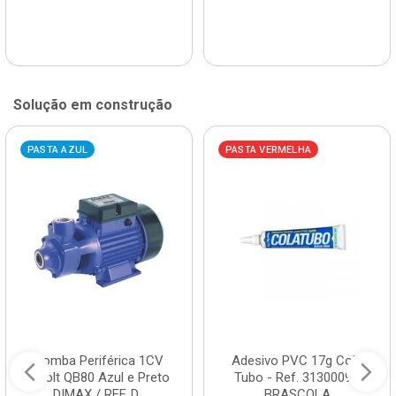
Solução em construção
PASTA AZUL
PASTA VERMELHA
Bomba Periférica 1CV
Adesivo PVC 17g Cola
Bivolt QB80 Azul e Preto
Tubo - Ref. 3130009 -
DIMAX / REF. D...
BRASCOLA