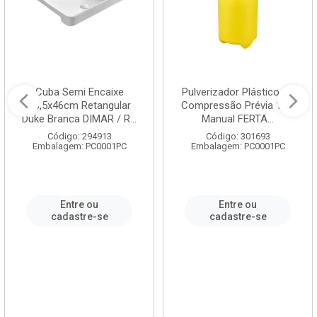
Cuba Semi Encaixe
Pulverizador Plástico de
58,5x46cm Retangular
Compressão Prévia 1,5L
Duke Branca DIMAR / R...
Manual FERTA...
Código: 294913
Código: 301693
Embalagem: PC0001PC
Embalagem: PC0001PC
Entre ou
Entre ou
cadastre-se
cadastre-se