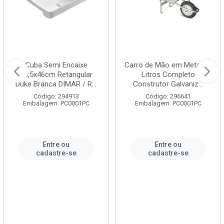
Cuba Semi Encaixe
Carro de Mão em Metal 60
58,5x46cm Retangular
Litros Completo
Duke Branca DIMAR / R...
Construtor Galvaniz...
Código: 294913
Código: 296641
Embalagem: PC0001PC
Embalagem: PC0001PC
Entre ou
Entre ou
cadastre-se
cadastre-se