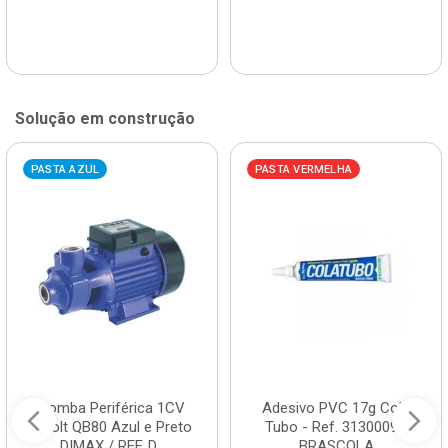
Solução em construção
PASTA AZUL
PASTA VERMELHA
Bomba Periférica 1CV
Adesivo PVC 17g Cola
Bivolt QB80 Azul e Preto
Tubo - Ref. 3130009 -
DIMAX / REF. D...
BRASCOLA