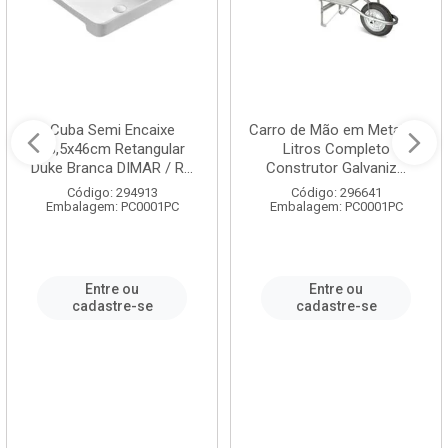
Cuba Semi Encaixe
Carro de Mão em Metal 60
58,5x46cm Retangular
Litros Completo
Duke Branca DIMAR / R...
Construtor Galvaniz...
Código: 294913
Código: 296641
Embalagem: PC0001PC
Embalagem: PC0001PC
Entre ou
Entre ou
cadastre-se
cadastre-se