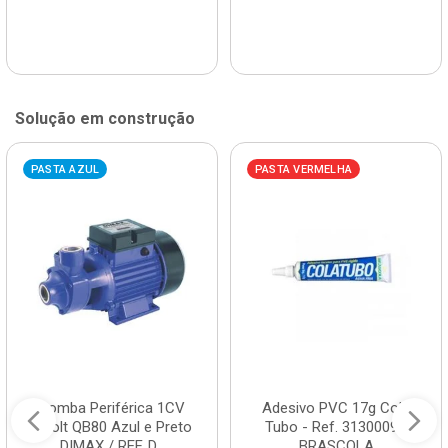
Solução em construção
PASTA AZUL
PASTA VERMELHA
Bomba Periférica 1CV
Adesivo PVC 17g Cola
Bivolt QB80 Azul e Preto
Tubo - Ref. 3130009 -
DIMAX / REF. D...
BRASCOLA