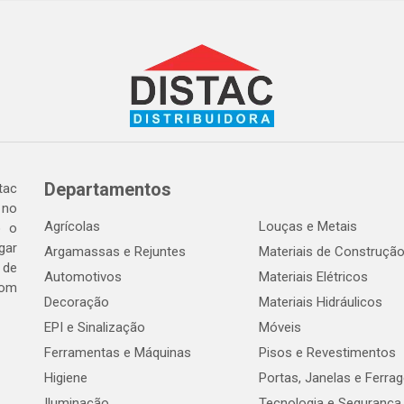
Departamentos
tac
 no
Agrícolas
Louças e Metais
o o
gar
Argamassas e Rejuntes
Materiais de Construçã
 de
Automotivos
Materiais Elétricos
com
Decoração
Materiais Hidráulicos
EPI e Sinalização
Móveis
Ferramentas e Máquinas
Pisos e Revestimentos
Higiene
Portas, Janelas e Ferra
Iluminação
Tecnologia e Segurança