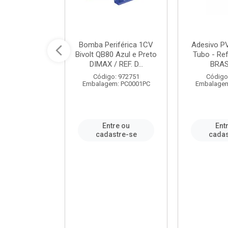
ável em PVC
Bomba Periférica 1CV
Adesivo P
ORTLEV / REF.
Bivolt QB80 Azul e Preto
Tubo - Ref
10129
DIMAX / REF. D...
BRA
: 995336
Código: 972751
Código
m: PC0001PC
Embalagem: PC0001PC
Embalagem
re ou
Entre ou
Ent
stre-se
cadastre-se
cadas