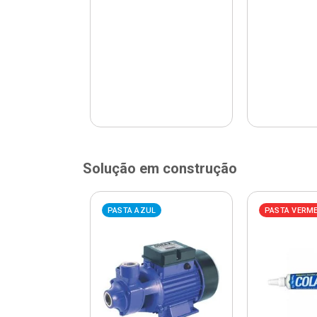
Solução em construção
ELHA
PASTA AZUL
PASTA VERM