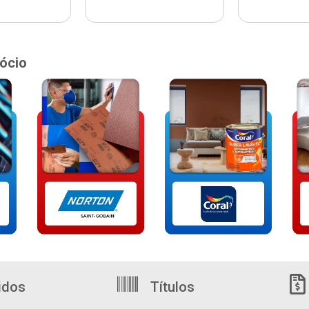
ócio
idos
Títulos