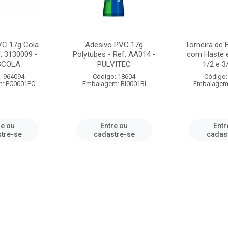
VC 17g Cola
Adesivo PVC 17g
Torneira de
. 3130009 -
Polytubes - Ref. AA014 -
com Haste 
SCOLA
PULVITEC
1/2 e 3/
: 964094
Código: 18604
Código:
: PC0001PC
Embalagem: BI0001BI
Embalagem
re ou
Entre ou
Entr
tre-se
cadastre-se
cadas