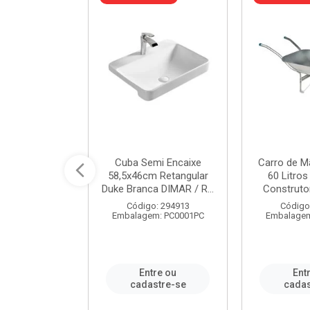
 Nivela Piso
Cuba Semi Encaixe
Carro de M
0 Peças Eco
58,5x46cm Retangular
60 Litro
TAG / REF...
Duke Branca DIMAR / R...
Construtor
: 982306
Código: 294913
Código
m: PT0050PC
Embalagem: PC0001PC
Embalagem
re ou
Entre ou
Ent
stre-se
cadastre-se
cadas