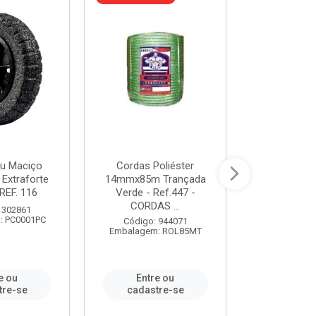
u Maciço
Cordas Poliéster
Furadeira de
 Extraforte
14mmx85m Trançada
Polegadas 
REF. 116
Verde - Ref.447 -
Velocidad
CORDAS ...
 302861
Código:
: PC0001PC
Embalagem:
Código: 944071
Embalagem: ROL85MT
e ou
Entre ou
Entr
tre-se
cadastre-se
cadast