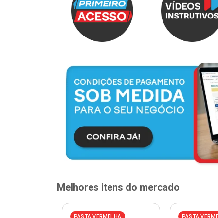
Melhores itens do mercado
ELHA
PASTA VERMELHA
PASTA VERM