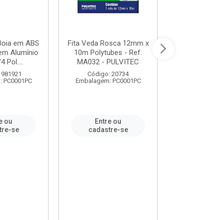
 Boia em ABS
Fita Veda Rosca 12mm x
Tê Soldável
em Alumínio
10m Polytubes - Ref.
Ref.222002
4 Pol....
MA032 - PULVITEC
 981921
Código: 20734
Código:
: PC0001PC
Embalagem: PC0001PC
Embalagem:
e ou
Entre ou
Entr
tre-se
cadastre-se
cadast