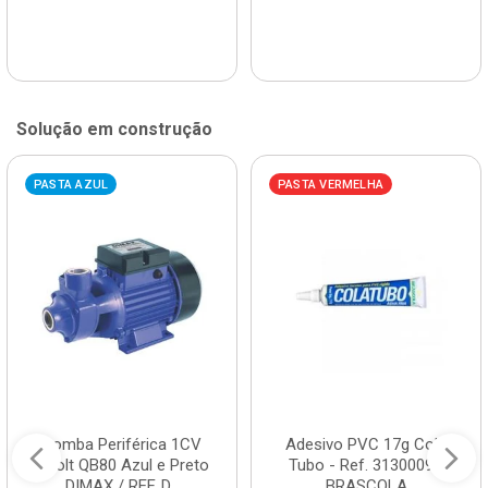
Solução em construção
PASTA AZUL
PASTA VERMELHA
Bomba Periférica 1CV
Adesivo PVC 17g Cola
Bivolt QB80 Azul e Preto
Tubo - Ref. 3130009 -
DIMAX / REF. D...
BRASCOLA