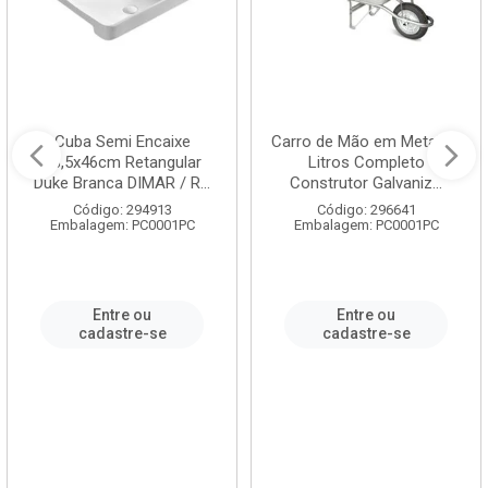
Cuba Semi Encaixe
Carro de Mão em Metal 60
58,5x46cm Retangular
Litros Completo
Duke Branca DIMAR / R...
Construtor Galvaniz...
Código: 294913
Código: 296641
Embalagem: PC0001PC
Embalagem: PC0001PC
Entre ou
Entre ou
cadastre-se
cadastre-se