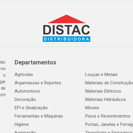
Departamentos
tac
 no
Agrícolas
Louças e Metais
o o
gar
Argamassas e Rejuntes
Materiais de Construçã
 de
Automotivos
Materiais Elétricos
com
Decoração
Materiais Hidráulicos
EPI e Sinalização
Móveis
Ferramentas e Máquinas
Pisos e Revestimentos
Higiene
Portas, Janelas e Ferra
Iluminação
Tecnologia e Segurança