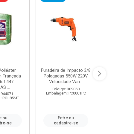
oliéster
Furadeira de Impacto 3/8
Tomada em B
 Trançada
Polegadas 550W 220V
2P+T 20A Ne
Ref.447 -
Velocidade Vari...
/ REF. 
S ...
Código: 309060
Código:
Embalagem: PC0001PC
Embalagem:
 944071
: ROL85MT
e ou
Entre ou
Entr
tre-se
cadastre-se
cadast