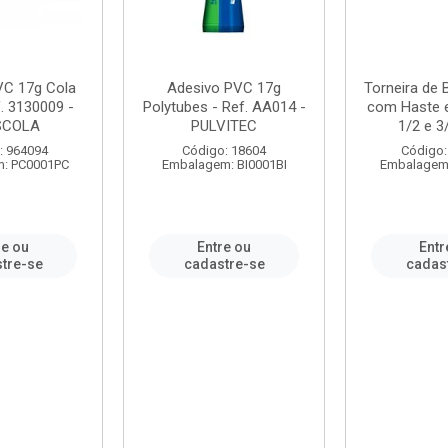
VC 17g Cola
Adesivo PVC 17g
Torneira de
. 3130009 -
Polytubes - Ref. AA014 -
com Haste 
SCOLA
PULVITEC
1/2 e 3/
: 964094
Código: 18604
Código:
: PC0001PC
Embalagem: BI0001BI
Embalagem
re ou
Entre ou
Entr
tre-se
cadastre-se
cadas