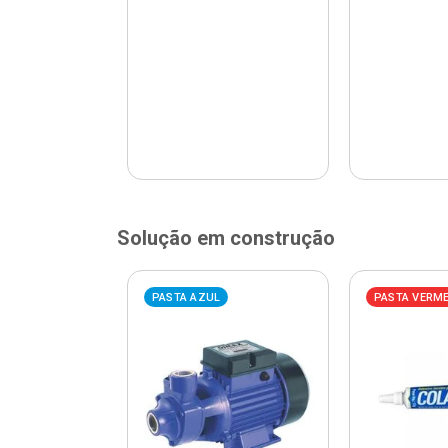
Solução em construção
ELHA
PASTA AZUL
PASTA VERM