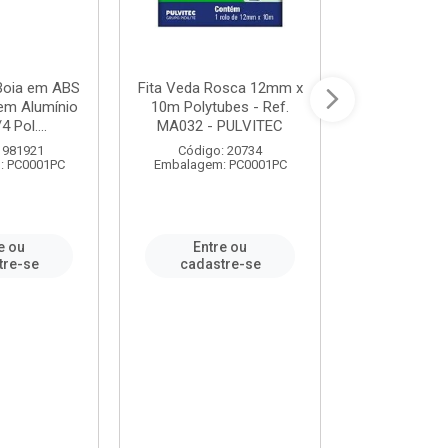
 Boia em ABS
Fita Veda Rosca 12mm x
Tê Soldável
em Alumínio
10m Polytubes - Ref.
Ref.222002
4 Pol....
MA032 - PULVITEC
 981921
Código: 20734
Código:
: PC0001PC
Embalagem: PC0001PC
Embalagem:
e ou
Entre ou
Entr
tre-se
cadastre-se
cadast