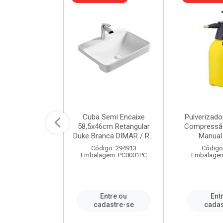
 Rede Aço
Cuba Semi Encaixe
Pulverizado
0 Zincado 12
58,5x46cm Retangular
Compressão
f.91610 - ...
Duke Branca DIMAR / R...
Manual 
o: 18790
Código: 294913
Código
m: SC0012PA
Embalagem: PC0001PC
Embalagem
re ou
Entre ou
Ent
stre-se
cadastre-se
cadas