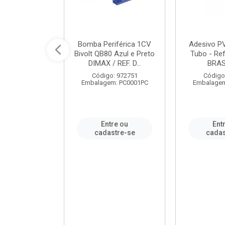
ável em PVC
Bomba Periférica 1CV
Adesivo P
ORTLEV / REF.
Bivolt QB80 Azul e Preto
Tubo - Ref
10129
DIMAX / REF. D...
BRA
: 995336
Código: 972751
Código
m: PC0001PC
Embalagem: PC0001PC
Embalagem
re ou
Entre ou
Ent
stre-se
cadastre-se
cadas