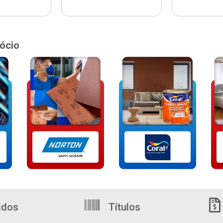
ócio
idos
Títulos