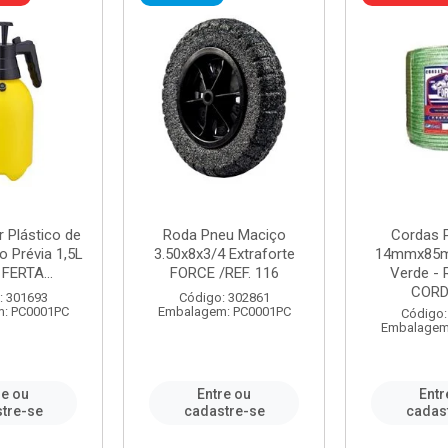
r Plástico de
Roda Pneu Maciço
Cordas P
 Prévia 1,5L
3.50x8x3/4 Extraforte
14mmx85m
FERTA...
FORCE /REF. 116
Verde - 
CORDA
: 301693
Código: 302861
: PC0001PC
Embalagem: PC0001PC
Código:
Embalagem
re ou
Entre ou
Entr
tre-se
cadastre-se
cadas