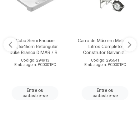
Cuba Semi Encaixe
Carro de Mão em Metal 60
58,5x46cm Retangular
Litros Completo
Duke Branca DIMAR / R...
Construtor Galvaniz...
Código: 294913
Código: 296641
Embalagem: PC0001PC
Embalagem: PC0001PC
Entre ou
Entre ou
cadastre-se
cadastre-se