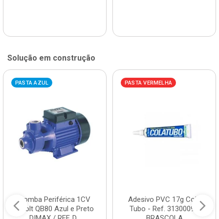
Solução em construção
PASTA AZUL
PASTA VERMELHA
Bomba Periférica 1CV
Adesivo PVC 17g Cola
Bivolt QB80 Azul e Preto
Tubo - Ref. 3130009 -
DIMAX / REF. D...
BRASCOLA