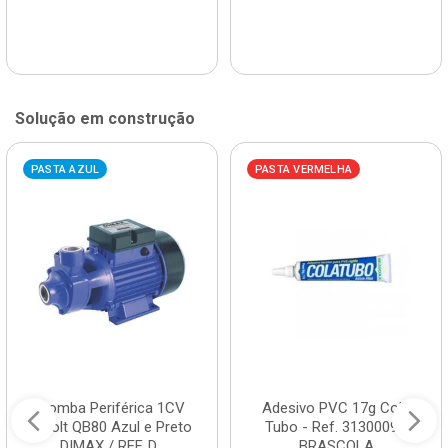
Solução em construção
PASTA AZUL
PASTA VERMELHA
Bomba Periférica 1CV
Adesivo PVC 17g Cola
Bivolt QB80 Azul e Preto
Tubo - Ref. 3130009 -
DIMAX / REF. D...
BRASCOLA