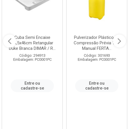
Cuba Semi Encaixe
Pulverizador Plástico de
58,5x46cm Retangular
Compressão Prévia 1,5L
Duke Branca DIMAR / R...
Manual FERTA...
Código: 294913
Código: 301693
Embalagem: PC0001PC
Embalagem: PC0001PC
Entre ou
Entre ou
cadastre-se
cadastre-se