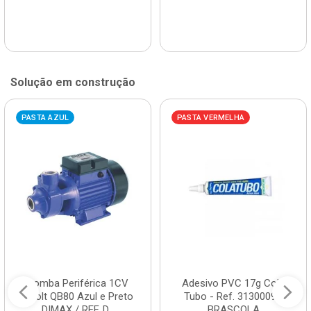
Solução em construção
PASTA AZUL
PASTA VERMELHA
Bomba Periférica 1CV
Adesivo PVC 17g Cola
Bivolt QB80 Azul e Preto
Tubo - Ref. 3130009 -
DIMAX / REF. D...
BRASCOLA