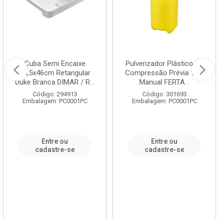
Cuba Semi Encaixe
Pulverizador Plástico de
58,5x46cm Retangular
Compressão Prévia 1,5L
Duke Branca DIMAR / R...
Manual FERTA...
Código: 294913
Código: 301693
Embalagem: PC0001PC
Embalagem: PC0001PC
Entre ou
Entre ou
cadastre-se
cadastre-se