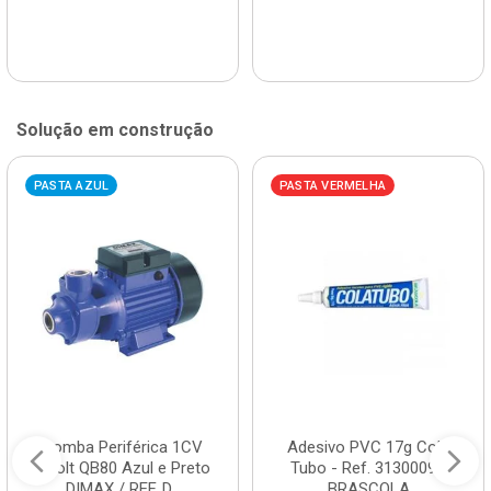
Solução em construção
PASTA AZUL
PASTA VERMELHA
Bomba Periférica 1CV
Adesivo PVC 17g Cola
Bivolt QB80 Azul e Preto
Tubo - Ref. 3130009 -
DIMAX / REF. D...
BRASCOLA