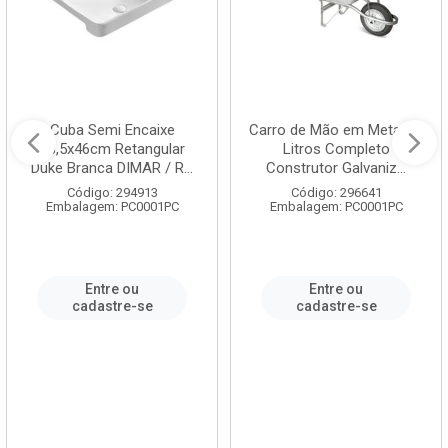
Cuba Semi Encaixe
Carro de Mão em Metal 60
58,5x46cm Retangular
Litros Completo
Duke Branca DIMAR / R...
Construtor Galvaniz...
Código: 294913
Código: 296641
Embalagem: PC0001PC
Embalagem: PC0001PC
Entre ou
Entre ou
cadastre-se
cadastre-se