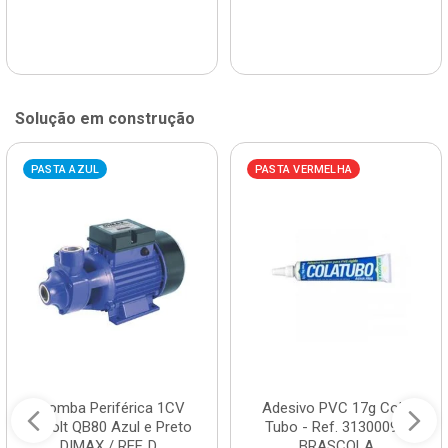
Solução em construção
PASTA AZUL
PASTA VERMELHA
Bomba Periférica 1CV
Adesivo PVC 17g Cola
Bivolt QB80 Azul e Preto
Tubo - Ref. 3130009 -
DIMAX / REF. D...
BRASCOLA