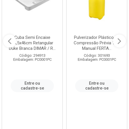
Cuba Semi Encaixe
Pulverizador Plástico de
58,5x46cm Retangular
Compressão Prévia 1,5L
Duke Branca DIMAR / R...
Manual FERTA...
Código: 294913
Código: 301693
Embalagem: PC0001PC
Embalagem: PC0001PC
Entre ou
Entre ou
cadastre-se
cadastre-se