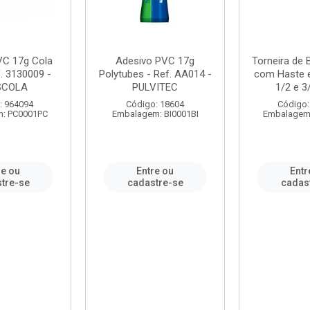
VC 17g Cola
Adesivo PVC 17g
Torneira de
. 3130009 -
Polytubes - Ref. AA014 -
com Haste 
SCOLA
PULVITEC
1/2 e 3/
: 964094
Código: 18604
Código:
: PC0001PC
Embalagem: BI0001BI
Embalagem
re ou
Entre ou
Entr
tre-se
cadastre-se
cadas