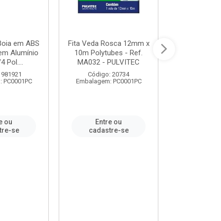
 Boia em ABS
Fita Veda Rosca 12mm x
Tê Soldável
em Alumínio
10m Polytubes - Ref.
Ref.222002
4 Pol....
MA032 - PULVITEC
 981921
Código: 20734
Código:
: PC0001PC
Embalagem: PC0001PC
Embalagem:
e ou
Entre ou
Entr
tre-se
cadastre-se
cadast