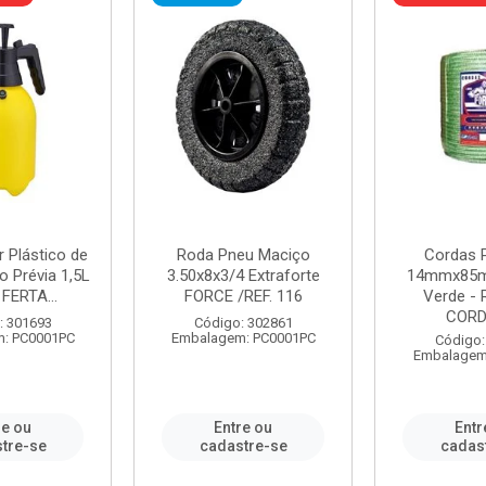
r Plástico de
Roda Pneu Maciço
Cordas P
 Prévia 1,5L
3.50x8x3/4 Extraforte
14mmx85m
FERTA...
FORCE /REF. 116
Verde - 
CORDA
: 301693
Código: 302861
: PC0001PC
Embalagem: PC0001PC
Código:
Embalagem
re ou
Entre ou
Entr
tre-se
cadastre-se
cadas