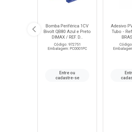
ável em PVC
Bomba Periférica 1CV
Adesivo P
ORTLEV / REF.
Bivolt QB80 Azul e Preto
Tubo - Ref
10129
DIMAX / REF. D...
BRA
: 995336
Código: 972751
Código
m: PC0001PC
Embalagem: PC0001PC
Embalagem
re ou
Entre ou
Ent
stre-se
cadastre-se
cadas