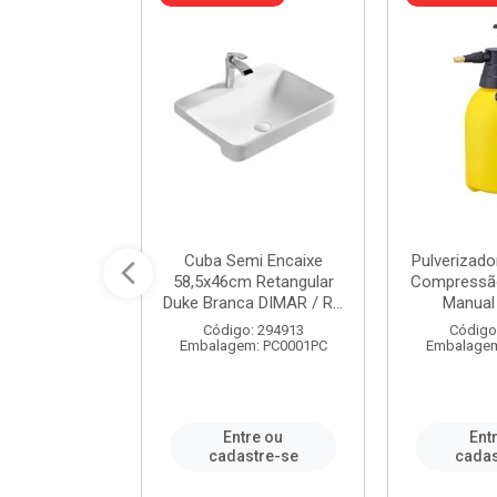
 Rede Aço
Cuba Semi Encaixe
Pulverizado
0 Zincado 12
58,5x46cm Retangular
Compressão
f.91610 - ...
Duke Branca DIMAR / R...
Manual 
o: 18790
Código: 294913
Código
m: SC0012PA
Embalagem: PC0001PC
Embalagem
re ou
Entre ou
Ent
stre-se
cadastre-se
cadas