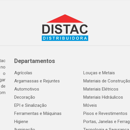
Departamentos
tac
 no
Agrícolas
Louças e Metais
o o
gar
Argamassas e Rejuntes
Materiais de Construçã
 de
Automotivos
Materiais Elétricos
com
Decoração
Materiais Hidráulicos
EPI e Sinalização
Móveis
Ferramentas e Máquinas
Pisos e Revestimentos
Higiene
Portas, Janelas e Ferra
Iluminação
Tecnologia e Segurança