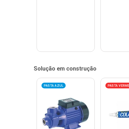
Solução em construção
ELHA
PASTA AZUL
PASTA VERM