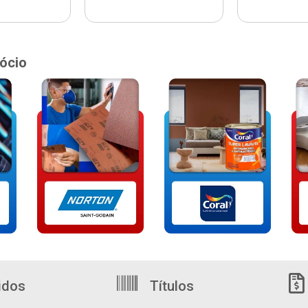
ócio
idos
Títulos