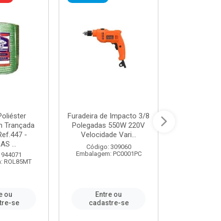
oliéster
Furadeira de Impacto 3/8
Tomada em B
 Trançada
Polegadas 550W 220V
2P+T 20A Ne
Ref.447 -
Velocidade Vari...
/ REF. 
S ...
Código: 309060
Código:
Embalagem: PC0001PC
Embalagem:
 944071
: ROL85MT
e ou
Entre ou
Entr
tre-se
cadastre-se
cadast