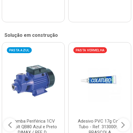
Solução em construção
PASTA AZUL
PASTA VERMELHA
Bomba Periférica 1CV
Adesivo PVC 17g Cola
Bivolt QB80 Azul e Preto
Tubo - Ref. 3130009 -
DIMAX / REF. D...
BRASCOLA