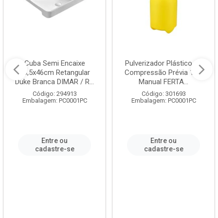
Cuba Semi Encaixe
Pulverizador Plástico de
58,5x46cm Retangular
Compressão Prévia 1,5L
Duke Branca DIMAR / R...
Manual FERTA...
Código: 294913
Código: 301693
Embalagem: PC0001PC
Embalagem: PC0001PC
Entre ou
Entre ou
cadastre-se
cadastre-se