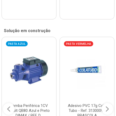
Solução em construção
PASTA AZUL
PASTA VERMELHA
Bomba Periférica 1CV
Adesivo PVC 17g Cola
Bivolt QB80 Azul e Preto
Tubo - Ref. 3130009 -
DIMAX / REF. D...
BRASCOLA