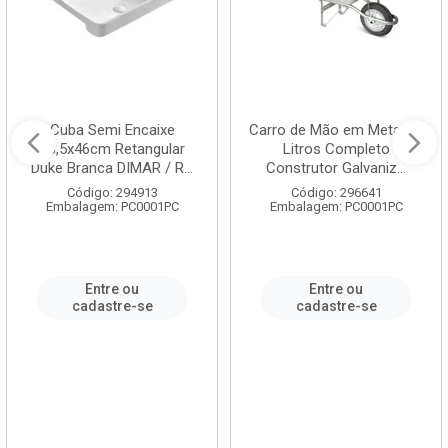
Cuba Semi Encaixe
Carro de Mão em Metal 60
58,5x46cm Retangular
Litros Completo
Duke Branca DIMAR / R...
Construtor Galvaniz...
Código: 294913
Código: 296641
Embalagem: PC0001PC
Embalagem: PC0001PC
Entre ou
Entre ou
cadastre-se
cadastre-se