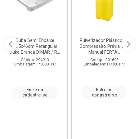
Cuba Semi Encaixe
Pulverizador Plástico de
58,5x46cm Retangular
Compressão Prévia 1,5L
Duke Branca DIMAR / R...
Manual FERTA...
Código: 294913
Código: 301693
Embalagem: PC0001PC
Embalagem: PC0001PC
Entre ou
Entre ou
cadastre-se
cadastre-se