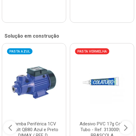
Solução em construção
PASTA AZUL
PASTA VERMELHA
Bomba Periférica 1CV
Adesivo PVC 17g Cola
Bivolt QB80 Azul e Preto
Tubo - Ref. 3130009 -
DIMAX / REF. D...
BRASCOLA