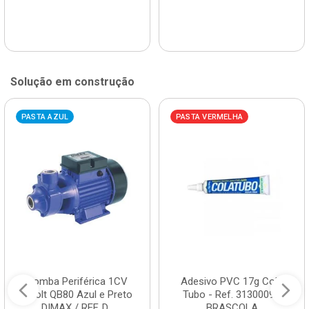
Solução em construção
PASTA AZUL
PASTA VERMELHA
Bomba Periférica 1CV
Adesivo PVC 17g Cola
Bivolt QB80 Azul e Preto
Tubo - Ref. 3130009 -
DIMAX / REF. D...
BRASCOLA