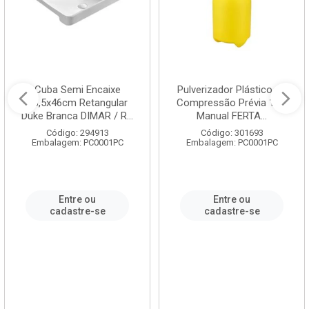
Cuba Semi Encaixe
Pulverizador Plástico de
58,5x46cm Retangular
Compressão Prévia 1,5L
Duke Branca DIMAR / R...
Manual FERTA...
Código: 294913
Código: 301693
Embalagem: PC0001PC
Embalagem: PC0001PC
Entre ou
Entre ou
cadastre-se
cadastre-se